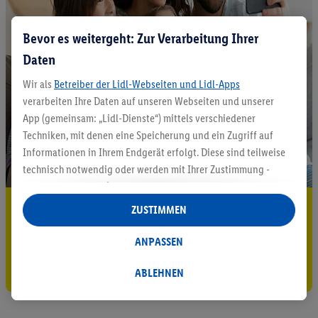
Bevor es weitergeht: Zur Verarbeitung Ihrer
Daten
Wir als
Betreiber der Lidl-Webseiten und Lidl-Apps
verarbeiten Ihre Daten auf unseren Webseiten und unserer
App (gemeinsam: „Lidl-Dienste“) mittels verschiedener
Techniken, mit denen eine Speicherung und ein Zugriff auf
Informationen in Ihrem Endgerät erfolgt. Diese sind teilweise
technisch notwendig oder werden mit Ihrer Zustimmung -
auch durch Partner (u.a.
als separat
oder gemeinsam
Verantwortliche; im Zusammenhang mit dem IAB TCF
5.95 € Versand sparen³²ᵃ
ZUSTIMMEN
insgesamt
6
Partner) - für komfortable Einstellungen, zur
Jetzt zum Newsletter anmelden
Statistik-Erstellung oder für personalisierte Werbung
ANPASSEN
innerhalb und außerhalb der Lidl-Dienste verwendet.
Gutschein sichern!
Datenverarbeitungen für personalisierte Werbung werden
ABLEHNEN
durchgeführt, um eigene Werbung auszusteuern und um
Dritten die Ausspielung von Werbung außerhalb der Lidl-