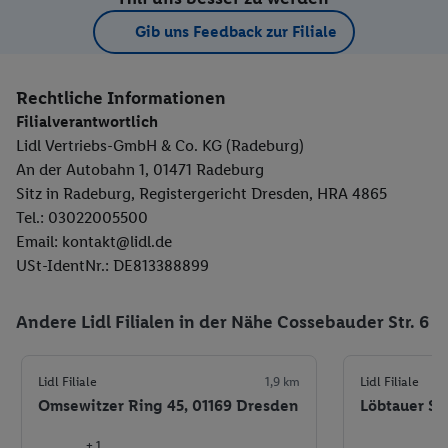
Gib uns Feedback zur Filiale
Rechtliche Informationen
Filialverantwortlich
Lidl Vertriebs-GmbH & Co. KG (Radeburg)
An der Autobahn 1, 01471 Radeburg
Sitz in Radeburg, Registergericht Dresden, HRA 4865
Tel.: 03022005500
Email: kontakt@lidl.de
USt-IdentNr.: DE813388899
Andere Lidl Filialen in der Nähe Cossebauder Str. 6
Lidl Filiale
1,9 km
Lidl Filiale
Omsewitzer Ring 45, 01169 Dresden
Löbtauer Str
+ 1