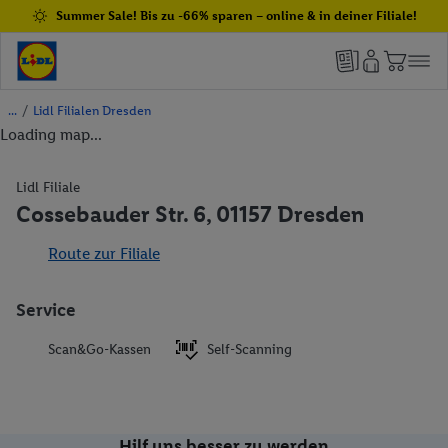
Summer Sale! Bis zu -66% sparen – online & in deiner Filiale!
/
Lidl Filialen Dresden
Loading map...
Lidl Filiale
Cossebauder Str. 6, 01157 Dresden
Route zur Filiale
Service
Scan&Go-Kassen
Self-Scanning
Hilf uns besser zu werden