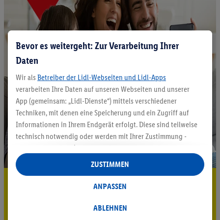
Bevor es weitergeht: Zur Verarbeitung Ihrer
Daten
Wir als
Betreiber der Lidl-Webseiten und Lidl-Apps
verarbeiten Ihre Daten auf unseren Webseiten und unserer
App (gemeinsam: „Lidl-Dienste“) mittels verschiedener
Techniken, mit denen eine Speicherung und ein Zugriff auf
Informationen in Ihrem Endgerät erfolgt. Diese sind teilweise
technisch notwendig oder werden mit Ihrer Zustimmung -
auch durch Partner (u.a.
als separat
oder gemeinsam
Verantwortliche; im Zusammenhang mit dem IAB TCF
ZUSTIMMEN
insgesamt
6
Partner) - für komfortable Einstellungen, zur
5.95 € Versand sparen³²ᵃ
Statistik-Erstellung oder für personalisierte Werbung
ANPASSEN
innerhalb und außerhalb der Lidl-Dienste verwendet.
Jetzt zum Newsletter anmelden
Datenverarbeitungen für personalisierte Werbung werden
ABLEHNEN
durchgeführt, um eigene Werbung auszusteuern und um