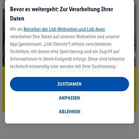
Bevor es weitergeht: Zur Verarbeitung Ihrer
Daten
Wir als
Betreiber der Lidl-Webseiten und Lidl-Apps
verarbeiten Ihre Daten auf unseren Webseiten und unserer
App (gemeinsam: „Lidl-Dienste“) mittels verschiedener
Techniken, mit denen eine Speicherung und ein Zugriff auf
Informationen in Ihrem Endgerät erfolgt. Diese sind teilweise
technisch notwendig oder werden mit Ihrer Zustimmung -
auch durch Partner (u.a.
als separat
oder gemeinsam
5.95 € Versand sparen³²ᵃ
Verantwortliche; im Zusammenhang mit dem IAB TCF
ZUSTIMMEN
Jetzt zum Newsletter anmelden
insgesamt
6
Partner) - für komfortable Einstellungen, zur
Statistik-Erstellung oder für personalisierte Werbung
ANPASSEN
Gutschein sichern!
innerhalb und außerhalb der Lidl-Dienste verwendet.
Datenverarbeitungen für personalisierte Werbung werden
ABLEHNEN
durchgeführt, um eigene Werbung auszusteuern und um
Dritten die Ausspielung von Werbung außerhalb der Lidl-
Dienste über die Ihnen und Ihren Haushaltsangehörigen