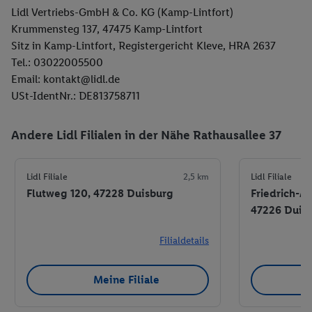
Lidl Vertriebs-GmbH & Co. KG (Kamp-Lintfort)
Krummensteg 137, 47475 Kamp-Lintfort
Sitz in Kamp-Lintfort, Registergericht Kleve, HRA 2637
Tel.: 03022005500
Email: kontakt@lidl.de
USt-IdentNr.: DE813758711
Andere Lidl Filialen in der Nähe Rathausallee 37
Lidl Filiale
2,5 km
Lidl Filiale
Flutweg 120, 47228 Duisburg
Friedrich-Alf
47226 Duis
Filialdetails
Meine Filiale