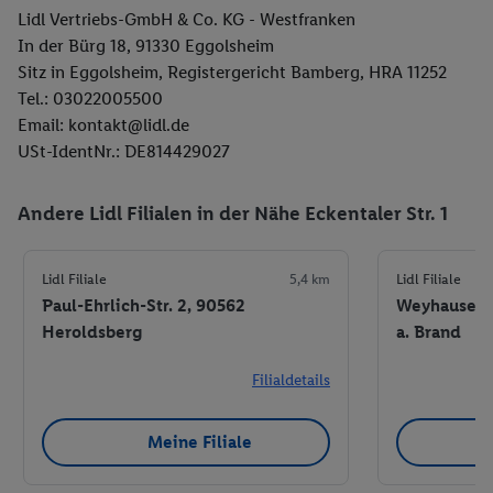
Lidl Vertriebs-GmbH & Co. KG - Westfranken
In der Bürg 18, 91330 Eggolsheim
Sitz in Eggolsheim, Registergericht Bamberg, HRA 11252
Tel.: 03022005500
Email: kontakt@lidl.de
USt-IdentNr.: DE814429027
Andere Lidl Filialen in der Nähe Eckentaler Str. 1
Lidl Filiale
5,4 km
Lidl Filiale
Paul-Ehrlich-Str. 2, 90562
Weyhausenst
Heroldsberg
a. Brand
Filialdetails
Meine Filiale