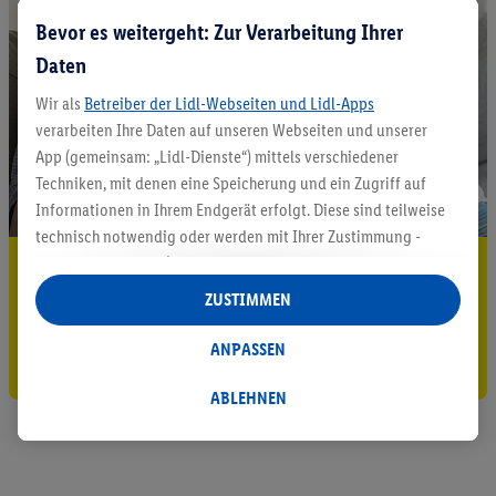
Bevor es weitergeht: Zur Verarbeitung Ihrer
Daten
Wir als
Betreiber der Lidl-Webseiten und Lidl-Apps
verarbeiten Ihre Daten auf unseren Webseiten und unserer
App (gemeinsam: „Lidl-Dienste“) mittels verschiedener
Techniken, mit denen eine Speicherung und ein Zugriff auf
Informationen in Ihrem Endgerät erfolgt. Diese sind teilweise
technisch notwendig oder werden mit Ihrer Zustimmung -
auch durch Partner (u.a.
als separat
oder gemeinsam
5.95 € Versand sparen³²ᵃ
Verantwortliche; im Zusammenhang mit dem IAB TCF
ZUSTIMMEN
Jetzt zum Newsletter anmelden
insgesamt
6
Partner) - für komfortable Einstellungen, zur
Statistik-Erstellung oder für personalisierte Werbung
ANPASSEN
Gutschein sichern!
innerhalb und außerhalb der Lidl-Dienste verwendet.
Datenverarbeitungen für personalisierte Werbung werden
ABLEHNEN
durchgeführt, um eigene Werbung auszusteuern und um
Dritten die Ausspielung von Werbung außerhalb der Lidl-
Dienste über die Ihnen und Ihren Haushaltsangehörigen