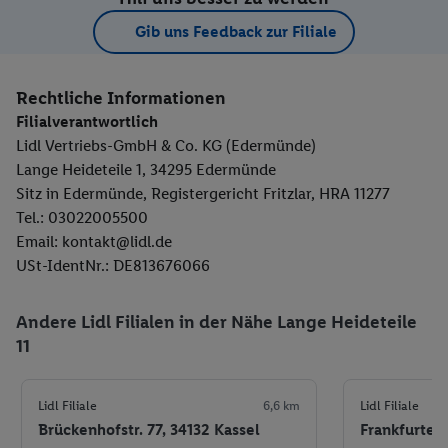
Gib uns Feedback zur Filiale
Rechtliche Informationen
Filialverantwortlich
Lidl Vertriebs-GmbH & Co. KG (Edermünde)
Lange Heideteile 1, 34295 Edermünde
Sitz in Edermünde, Registergericht Fritzlar, HRA 11277
Tel.: 03022005500
Email: kontakt@lidl.de
USt-IdentNr.: DE813676066
Andere Lidl Filialen in der Nähe Lange Heideteile
11
Lidl Filiale
6,6 km
Lidl Filiale
Brückenhofstr. 77, 34132 Kassel
Frankfurter 