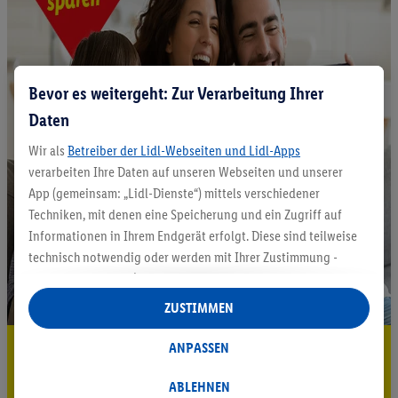
Bevor es weitergeht: Zur Verarbeitung Ihrer
Daten
Wir als
Betreiber der Lidl-Webseiten und Lidl-Apps
verarbeiten Ihre Daten auf unseren Webseiten und unserer
App (gemeinsam: „Lidl-Dienste“) mittels verschiedener
Techniken, mit denen eine Speicherung und ein Zugriff auf
Informationen in Ihrem Endgerät erfolgt. Diese sind teilweise
technisch notwendig oder werden mit Ihrer Zustimmung -
auch durch Partner (u.a.
als separat
oder gemeinsam
Verantwortliche; im Zusammenhang mit dem IAB TCF
ZUSTIMMEN
insgesamt
6
Partner) - für komfortable Einstellungen, zur
Statistik-Erstellung oder für personalisierte Werbung
5.95 € Versand sparen³²ᵃ
ANPASSEN
innerhalb und außerhalb der Lidl-Dienste verwendet.
Jetzt zum Newsletter anmelden
Datenverarbeitungen für personalisierte Werbung werden
ABLEHNEN