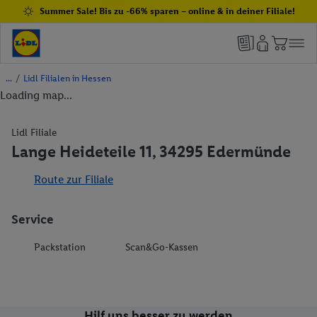
Summer Sale! Bis zu -66% sparen – online & in deiner Filiale!
/
Lidl Filialen in Hessen
Loading map...
Lidl Filiale
Lange Heideteile 11, 34295 Edermünde
Route zur Filiale
Service
Packstation
Scan&Go-Kassen
Hilf uns besser zu werden