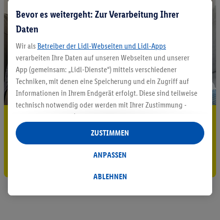
Bevor es weitergeht: Zur Verarbeitung Ihrer
Daten
Wir als
Betreiber der Lidl-Webseiten und Lidl-Apps
verarbeiten Ihre Daten auf unseren Webseiten und unserer
App (gemeinsam: „Lidl-Dienste“) mittels verschiedener
Techniken, mit denen eine Speicherung und ein Zugriff auf
Informationen in Ihrem Endgerät erfolgt. Diese sind teilweise
technisch notwendig oder werden mit Ihrer Zustimmung -
auch durch Partner (u.a.
als separat
oder gemeinsam
5.95 € Versand sparen³²ᵃ
Verantwortliche; im Zusammenhang mit dem IAB TCF
ZUSTIMMEN
Jetzt zum Newsletter anmelden
insgesamt
6
Partner) - für komfortable Einstellungen, zur
Statistik-Erstellung oder für personalisierte Werbung
ANPASSEN
Gutschein sichern!
innerhalb und außerhalb der Lidl-Dienste verwendet.
Datenverarbeitungen für personalisierte Werbung werden
ABLEHNEN
durchgeführt, um eigene Werbung auszusteuern und um
Dritten die Ausspielung von Werbung außerhalb der Lidl-
Dienste über die Ihnen und Ihren Haushaltsangehörigen