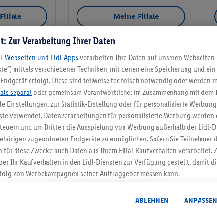
Filiale
Meine Filiale
t: Zur Verarbeitung Ihrer Daten
dl-Webseiten und Lidl-Apps
verarbeiten Ihre Daten auf unseren Webseiten
te“) mittels verschiedener Techniken, mit denen eine Speicherung und ein 
Meine Filiale
Endgerät erfolgt. Diese sind teilweise technisch notwendig oder werden m
.
als separat
oder gemeinsam Verantwortliche; im Zusammenhang mit dem 
ble Einstellungen, zur Statistik-Erstellung oder für personalisierte Werbun
nste verwendet. Datenverarbeitungen für personalisierte Werbung werden
euern und um Dritten die Ausspielung von Werbung außerhalb der Lidl-Di
5.95 € Versand spa
ehörigen zugeordneten Endgeräte zu ermöglichen. Sofern Sie Teilnehmer de
 für diese Zwecke auch Daten aus Ihrem Filial-Kaufverhalten verarbeitet
Jetzt zum Newsletter anmel
ber Ihr Kaufverhalten in den Lidl-Diensten zur Verfügung gestellt, damit di
folg von Werbekampagnen seiner Auftraggeber messen kann.
Gutschein sichern!
isierter Werbung basiert auf der Generierung von auch mit Daten von and
. Dies umfasst die Zusammenführung von Daten (z.B. über Ihre Nutzung der 
ABLEHNEN
ANPASSEN
dl-Diensten, Informationen aus Ihrem Kundenkonto - z.B. Alter oder Geschl