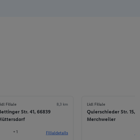
idl Filiale
8,3 km
Lidl Filiale
Bettinger Str. 41, 66839
Quierschieder Str. 15, 
Hüttersdorf
Merchweiler
+ 1
Filialdetails
Fil