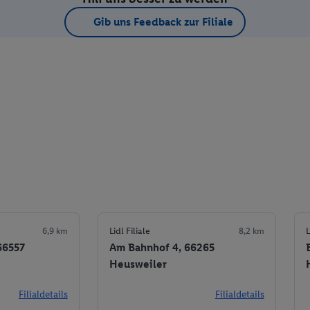
Gib uns Feedback zur Filiale
6,9 km
Lidl Filiale
8,2 km
L
 66557
Am Bahnhof 4, 66265
Heusweiler
Filialdetails
Filialdetails