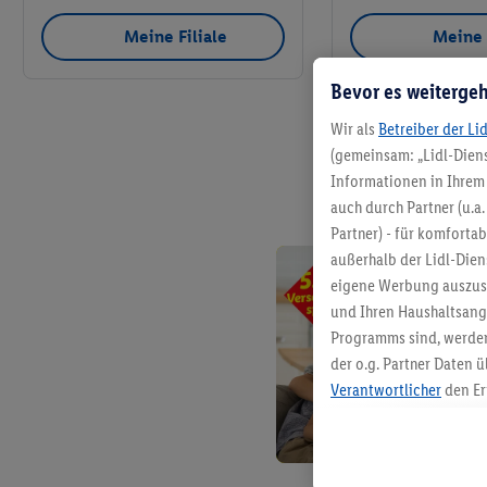
Meine Filiale
Meine 
Bevor es weitergeh
Wir als
Betreiber der Li
(gemeinsam: „Lidl-Diens
Informationen in Ihrem 
auch durch Partner (u.a
Partner) - für komforta
außerhalb der Lidl-Die
eigene Werbung auszust
und Ihren Haushaltsang
Programms sind, werden
der o.g. Partner Daten ü
Verantwortlicher
den Er
Die Erstellung personal
angereicherten Profilen
Kaufverhalten in den Li