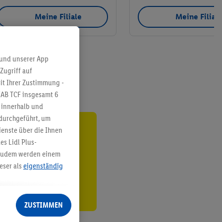
Meine Filiale
Meine Filial
 und unserer App
Zugriff auf
it Ihrer Zustimmung -
IAB TCF insgesamt
6
g innerhalb und
 durchgeführt, um
enste über die Ihnen
ren³²ᵃ
s Lidl Plus-
. Zudem werden einem
den
eser als
eigenständig
eren Diensten
Lidl-Dienste, Ihr
ZUSTIMMEN
echt - sowie Ihre