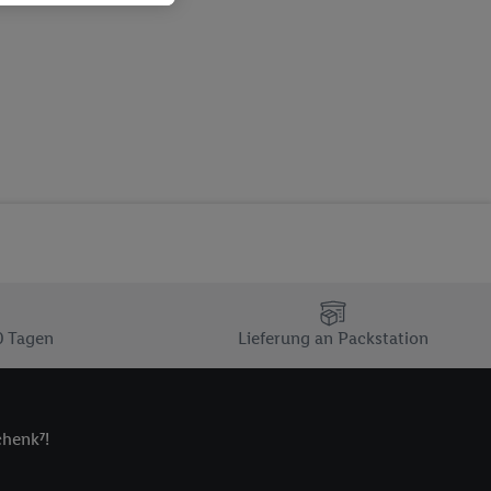
ch dem Speichern von
sogenannten
 zur Leistungs-/
ur technischen
n Ihr bestehendes Lidl
n gemeinsamer
zielle Online-Kennung
Kennung verwenden
ung auszuspielen.
 umgewandelte E-Mail-
 Utiq-Technologie in
0 Tagen
Lieferung an Packstation
 Sie verfügbar ist.
dresse und einer
en diese Kennung
nsten zu erfassen.
chenk⁷!
 von Dritten betrieben
gung speziell zur