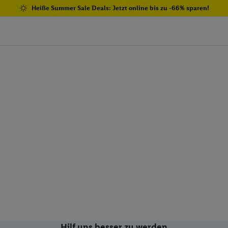
Heiße Summer Sale Deals: Jetzt online bis zu -66% sparen!
Hilf uns besser zu werden