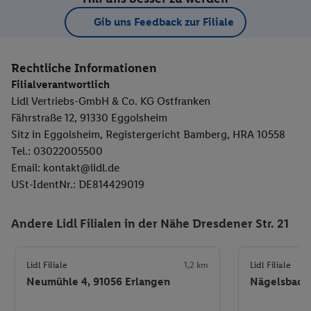
Gib uns Feedback zur Filiale
Rechtliche Informationen
Filialverantwortlich
Lidl Vertriebs-GmbH & Co. KG Ostfranken
Fährstraße 12, 91330 Eggolsheim
Sitz in Eggolsheim, Registergericht Bamberg, HRA 10558
Tel.: 03022005500
Email: kontakt@lidl.de
USt-IdentNr.: DE814429019
Andere Lidl Filialen in der Nähe Dresdener Str. 21
Lidl Filiale
1,2 km
Lidl Filiale
Neumühle 4, 91056 Erlangen
Nägelsbachs