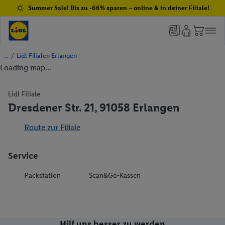
Summer Sale! Bis zu -66% sparen – online & in deiner Filiale!
/
Lidl Filialen Erlangen
Loading map...
Lidl Filiale
Dresdener Str. 21, 91058 Erlangen
Route zur Filiale
Service
Packstation
Scan&Go-Kassen
Hilf uns besser zu werden