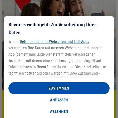
Bevor es weitergeht: Zur Verarbeitung Ihrer
Daten
Wir als
Betreiber der Lidl-Webseiten und Lidl-Apps
verarbeiten Ihre Daten auf unseren Webseiten und unserer
App (gemeinsam: „Lidl-Dienste“) mittels verschiedener
Techniken, mit denen eine Speicherung und ein Zugriff auf
Informationen in Ihrem Endgerät erfolgt. Diese sind teilweise
technisch notwendig oder werden mit Ihrer Zustimmung -
auch durch Partner (u.a.
als separat
oder gemeinsam
Verantwortliche; im Zusammenhang mit dem IAB TCF
ZUSTIMMEN
insgesamt
6
Partner) - für komfortable Einstellungen, zur
5.95 € Versand sparen³²ᵃ
Statistik-Erstellung oder für personalisierte Werbung
ANPASSEN
innerhalb und außerhalb der Lidl-Dienste verwendet.
Jetzt zum Newsletter anmelden
Datenverarbeitungen für personalisierte Werbung werden
ABLEHNEN
durchgeführt, um eigene Werbung auszusteuern und um