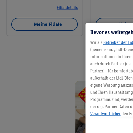
Filialdetails
Meine Filiale
Meine 
Bevor es weitergeh
Wir als
Betreiber der Li
(gemeinsam: „Lidl-Diens
Informationen in Ihrem 
auch durch Partner (u.a
Partner) - für komforta
außerhalb der Lidl-Die
eigene Werbung auszust
und Ihren Haushaltsang
Programms sind, werden
der o.g. Partner Daten ü
Verantwortlicher
den Er
Die Erstellung personal
angereicherten Profilen