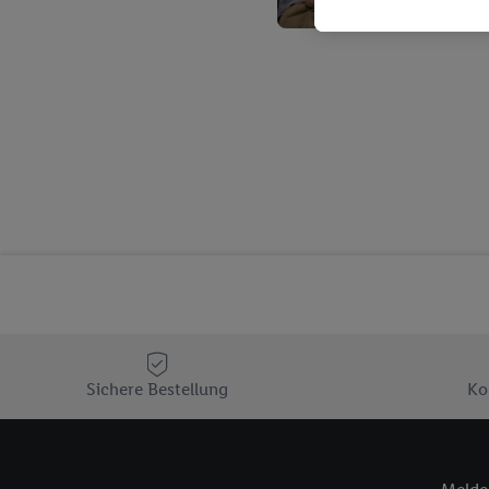
Kaufverhalten in den Li
genauen Standortdaten)
und/ oder dem Zugriff 
Segmenten). Im Zusamme
Erfolgsmessung der Wer
Sicherung und Optimie
Sofern Sie hier Ihre Zus
Plus-Konto einloggen, 
Verantwortlichkeit mit
zu erstellen (die sogen
können, um Sie in von 
Hierzu wird von uns un
Adresse in gemeinsamer 
Zudem erlauben Sie uns,
den Lidl-Diensten einzus
Sichere Bestellung
Ko
Wenn das der Fall ist, g
Kundenkonto-Referenz, 
verwenden, um Sie wied
Insbesondere können Sie