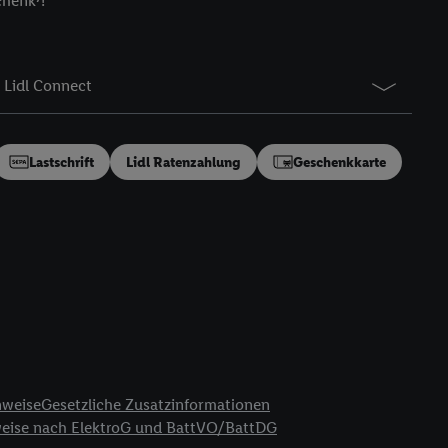
chenk⁷!
gung speziell zur
ung generell zu
en“/„Nutzung der
Lidl Connect
inwilligung (nur für
von Utiq
.
ch einen Klick auf
ndung sämtlicher
Lastschrift
Lidl Ratenzahlung
Geschenkkarte
t, Ihre Einwilligung
ngen
.
Die Impressen
as gilt auch für die
B TCF für Werbung und
reitstellung und
en Quellen,
ter Informationen,
rten Utiq-
nweise
Gesetzliche Zusatzinformationen
weise nach ElektroG und BattVO/BattDG
ichern von oder