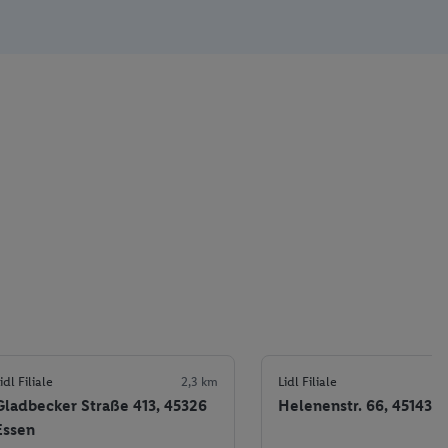
idl Filiale
2,3 km
Lidl Filiale
Gladbecker Straße 413, 45326
Helenenstr. 66, 45143 E
Essen