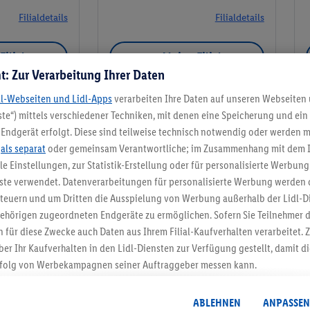
Filialdetails
Filialdetails
Filiale
Meine Filiale
t: Zur Verarbeitung Ihrer Daten
dl-Webseiten und Lidl-Apps
verarbeiten Ihre Daten auf unseren Webseiten
te“) mittels verschiedener Techniken, mit denen eine Speicherung und ein 
Endgerät erfolgt. Diese sind teilweise technisch notwendig oder werden m
Meine Filiale
.
als separat
oder gemeinsam Verantwortliche; im Zusammenhang mit dem 
ble Einstellungen, zur Statistik-Erstellung oder für personalisierte Werbun
nste verwendet. Datenverarbeitungen für personalisierte Werbung werden
euern und um Dritten die Ausspielung von Werbung außerhalb der Lidl-Di
ehörigen zugeordneten Endgeräte zu ermöglichen. Sofern Sie Teilnehmer de
5.95 € Versand spa
 für diese Zwecke auch Daten aus Ihrem Filial-Kaufverhalten verarbeitet
ber Ihr Kaufverhalten in den Lidl-Diensten zur Verfügung gestellt, damit di
Jetzt zum Newsletter anmel
folg von Werbekampagnen seiner Auftraggeber messen kann.
isierter Werbung basiert auf der Generierung von auch mit Daten von and
Gutschein sichern!
. Dies umfasst die Zusammenführung von Daten (z.B. über Ihre Nutzung der 
ABLEHNEN
ANPASSEN