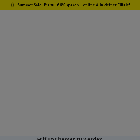
Summer Sale! Bis zu -66% sparen – online & in deiner Filiale!
Hilf uns besser zu werden