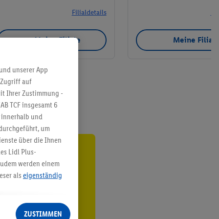
Filialdetails
Fil
Meine Filiale
Meine Filial
 und unserer App
Zugriff auf
it Ihrer Zustimmung -
IAB TCF insgesamt
6
g innerhalb und
 durchgeführt, um
enste über die Ihnen
s Lidl Plus-
ren³²ᵃ
. Zudem werden einem
eser als
eigenständig
den
eren Diensten
Lidl-Dienste, Ihr
ZUSTIMMEN