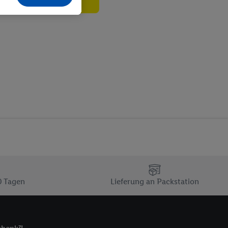
echt - sowie Ihre
ch dem Speichern von
sogenannten
 zur Leistungs-/
ur technischen
n Ihr bestehendes Lidl
n gemeinsamer
zielle Online-Kennung
Kennung verwenden
ung auszuspielen.
 umgewandelte E-Mail-
 Utiq-Technologie in
 Sie verfügbar ist.
0 Tagen
Lieferung an Packstation
dresse und einer
en diese Kennung
nsten zu erfassen.
 von Dritten betrieben