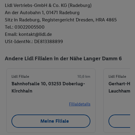
Lidl Vertriebs-GmbH & Co. KG (Radeburg)
An der Autobahn 1, 01471 Radeburg
Sitz in Radeburg, Registergericht Dresden, HRA 4865
Tel.: 03022005500
Email: kontakt@lidl.de
USt-IdentNr.: DE813388899
Andere Lidl Filialen in der Nähe Langer Damm 6
Lidl Filiale
10,6 km
Lidl Filiale
Bahnhofsalle 10, 03253 Doberlug-
Gerhart-Hau
Kirchhain
Lauchhamm
Filialdetails
Meine Filiale