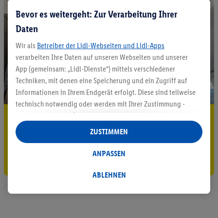
Bevor es weitergeht: Zur Verarbeitung Ihrer
Daten
Wir als
Betreiber der Lidl-Webseiten und Lidl-Apps
verarbeiten Ihre Daten auf unseren Webseiten und unserer
App (gemeinsam: „Lidl-Dienste“) mittels verschiedener
Techniken, mit denen eine Speicherung und ein Zugriff auf
Informationen in Ihrem Endgerät erfolgt. Diese sind teilweise
technisch notwendig oder werden mit Ihrer Zustimmung -
auch durch Partner (u.a.
als separat
oder gemeinsam
5.95 € Versand sparen³²ᵃ
Verantwortliche; im Zusammenhang mit dem IAB TCF
ZUSTIMMEN
Jetzt zum Newsletter anmelden
insgesamt
6
Partner) - für komfortable Einstellungen, zur
Statistik-Erstellung oder für personalisierte Werbung
ANPASSEN
Gutschein sichern!
innerhalb und außerhalb der Lidl-Dienste verwendet.
Datenverarbeitungen für personalisierte Werbung werden
ABLEHNEN
durchgeführt, um eigene Werbung auszusteuern und um
Dritten die Ausspielung von Werbung außerhalb der Lidl-
Dienste über die Ihnen und Ihren Haushaltsangehörigen