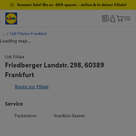
Summer Sale! Bis zu -66% sparen – online & in deiner Filiale!
/
Lidl Filialen Frankfurt
Loading map...
Lidl Filiale
Friedberger Landstr. 298, 60389
Frankfurt
Route zur Filiale
Service
Packstation
Scan&Go-Kassen