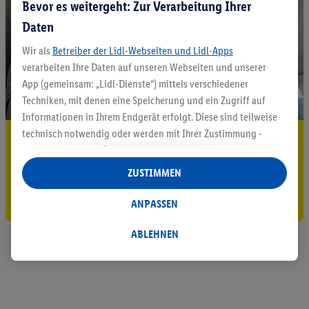
Bevor es weitergeht: Zur Verarbeitung Ihrer
Daten
Wir als
Betreiber der Lidl-Webseiten und Lidl-Apps
verarbeiten Ihre Daten auf unseren Webseiten und unserer
App (gemeinsam: „Lidl-Dienste“) mittels verschiedener
Techniken, mit denen eine Speicherung und ein Zugriff auf
Informationen in Ihrem Endgerät erfolgt. Diese sind teilweise
technisch notwendig oder werden mit Ihrer Zustimmung -
5.95 € Versand sparen³²ᵃ
auch durch Partner (u.a.
als separat
oder gemeinsam
Jetzt zum Newsletter anmelden
Verantwortliche; im Zusammenhang mit dem IAB TCF
ZUSTIMMEN
insgesamt
6
Partner) - für komfortable Einstellungen, zur
Gutschein sichern!
Statistik-Erstellung oder für personalisierte Werbung
ANPASSEN
innerhalb und außerhalb der Lidl-Dienste verwendet.
Datenverarbeitungen für personalisierte Werbung werden
ABLEHNEN
durchgeführt, um eigene Werbung auszusteuern und um
Dritten die Ausspielung von Werbung außerhalb der Lidl-
Dienste über die Ihnen und Ihren Haushaltsangehörigen
zugeordneten Endgeräte zu ermöglichen. Sofern Sie