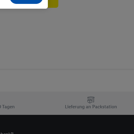
echt - sowie Ihre
ch dem Speichern von
sogenannten
 zur Leistungs-/
ur technischen
n Ihr bestehendes Lidl
n gemeinsamer
zielle Online-Kennung
Kennung verwenden
ung auszuspielen.
 umgewandelte E-Mail-
 Utiq-Technologie in
 Sie verfügbar ist.
0 Tagen
Lieferung an Packstation
dresse und einer
en diese Kennung
nsten zu erfassen.
 von Dritten betrieben