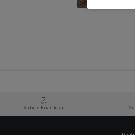
Kaufverhalten in den Li
genauen Standortdaten)
und/ oder dem Zugriff 
Segmenten). Im Zusamme
Erfolgsmessung der Wer
Sicherung und Optimie
Sofern Sie hier Ihre Zus
Plus-Konto einloggen, 
Verantwortlichkeit mit
zu erstellen (die sogen
können, um Sie in von 
Hierzu wird von uns un
Adresse in gemeinsamer 
Zudem erlauben Sie uns,
den Lidl-Diensten einzus
Sichere Bestellung
Ko
Wenn das der Fall ist, g
Kundenkonto-Referenz, 
verwenden, um Sie wied
Insbesondere können Sie