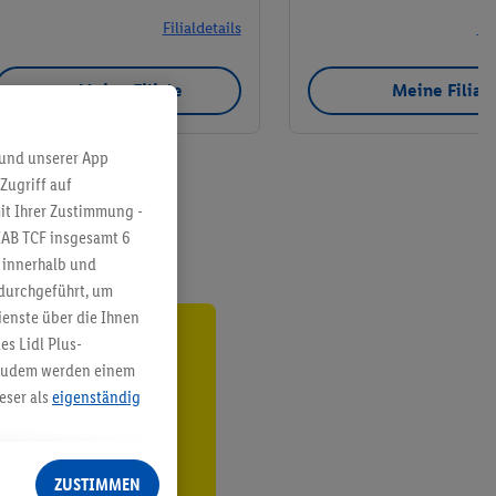
Filialdetails
Fil
Meine Filiale
Meine Filial
 und unserer App
Zugriff auf
it Ihrer Zustimmung -
IAB TCF insgesamt
6
g innerhalb und
 durchgeführt, um
enste über die Ihnen
s Lidl Plus-
ren³²ᵃ
. Zudem werden einem
eser als
eigenständig
den
eren Diensten
Lidl-Dienste, Ihr
ZUSTIMMEN