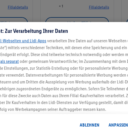
+ 1
Filialdetails
Filialdetails
Filiale
Meine Filiale
t: Zur Verarbeitung Ihrer Daten
dl-Webseiten und Lidl-Apps
verarbeiten Ihre Daten auf unseren Webseiten
te“) mittels verschiedener Techniken, mit denen eine Speicherung und ein 
Endgerät erfolgt. Diese sind teilweise technisch notwendig oder werden m
Meine Filiale
.
als separat
oder gemeinsam Verantwortliche; im Zusammenhang mit dem 
ble Einstellungen, zur Statistik-Erstellung oder für personalisierte Werbun
nste verwendet. Datenverarbeitungen für personalisierte Werbung werden
euern und um Dritten die Ausspielung von Werbung außerhalb der Lidl-Di
ehörigen zugeordneten Endgeräte zu ermöglichen. Sofern Sie Teilnehmer de
5.95 € Versand spa
 für diese Zwecke auch Daten aus Ihrem Filial-Kaufverhalten verarbeitet
ber Ihr Kaufverhalten in den Lidl-Diensten zur Verfügung gestellt, damit di
Jetzt zum Newsletter anmel
folg von Werbekampagnen seiner Auftraggeber messen kann.
isierter Werbung basiert auf der Generierung von auch mit Daten von and
Gutschein sichern!
. Dies umfasst die Zusammenführung von Daten (z.B. über Ihre Nutzung der 
ABLEHNEN
ANPASSEN