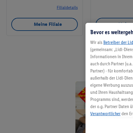
Filialdetails
Meine Filiale
Meine 
Bevor es weitergeh
Wir als
Betreiber der Li
(gemeinsam: „Lidl-Diens
Informationen in Ihrem 
auch durch Partner (u.a
Partner) - für komforta
außerhalb der Lidl-Die
eigene Werbung auszust
und Ihren Haushaltsang
Programms sind, werden
der o.g. Partner Daten ü
Verantwortlicher
den Er
Die Erstellung personal
angereicherten Profilen