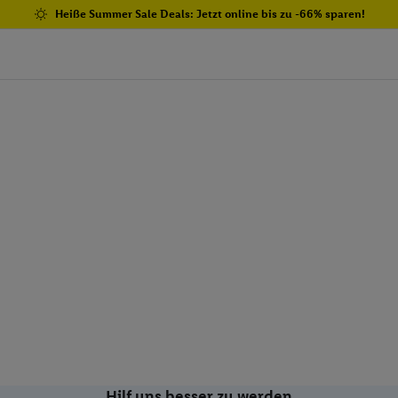
Heiße Summer Sale Deals: Jetzt online bis zu -66% sparen!
Hilf uns besser zu werden