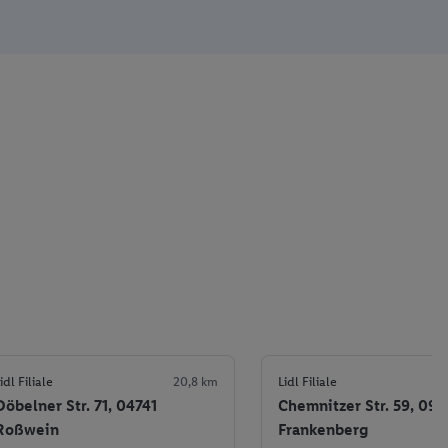
idl Filiale
20,8 km
Lidl Filiale
Döbelner Str. 71, 04741
Chemnitzer Str. 59, 09
Roßwein
Frankenberg