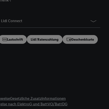
chenk⁷!
gung speziell zur
ung generell zu
en“/„Nutzung der
Lidl Connect
inwilligung (nur für
von Utiq
.
ch einen Klick auf
ndung sämtlicher
Lastschrift
Lidl Ratenzahlung
Geschenkkarte
t, Ihre Einwilligung
ngen
.
Die Impressen
as gilt auch für die
B TCF für Werbung und
reitstellung und
en Quellen,
ter Informationen,
rten Utiq-
nweise
Gesetzliche Zusatzinformationen
weise nach ElektroG und BattVO/BattDG
ichern von oder