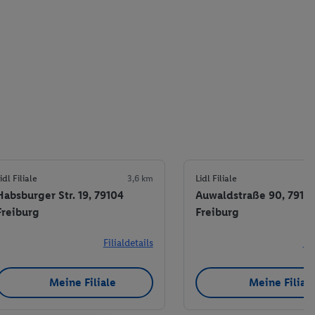
idl Filiale
3,6 km
Lidl Filiale
Habsburger Str. 19, 79104
Auwaldstraße 90, 79110
Freiburg
Freiburg
Filialdetails
Fil
Meine Filiale
Meine Filial