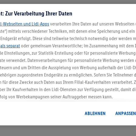
t: Zur Verarbeitung Ihrer Daten
Meine Filiale
dl-Webseiten und Lidl-Apps
verarbeiten Ihre Daten auf unseren Webseiten
te“) mittels verschiedener Techniken, mit denen eine Speicherung und ein 
Endgerät erfolgt. Diese sind teilweise technisch notwendig oder werden m
.
als separat
oder gemeinsam Verantwortliche; im Zusammenhang mit dem 
ble Einstellungen, zur Statistik-Erstellung oder für personalisierte Werbun
5.95 € Versand spa
nste verwendet. Datenverarbeitungen für personalisierte Werbung werden
euern und um Dritten die Ausspielung von Werbung außerhalb der Lidl-Di
Jetzt zum Newsletter anmel
ehörigen zugeordneten Endgeräte zu ermöglichen. Sofern Sie Teilnehmer de
 für diese Zwecke auch Daten aus Ihrem Filial-Kaufverhalten verarbeitet
Gutschein sichern!
ber Ihr Kaufverhalten in den Lidl-Diensten zur Verfügung gestellt, damit di
folg von Werbekampagnen seiner Auftraggeber messen kann.
isierter Werbung basiert auf der Generierung von auch mit Daten von and
. Dies umfasst die Zusammenführung von Daten (z.B. über Ihre Nutzung der 
ABLEHNEN
ANPASSEN
dl-Diensten, Informationen aus Ihrem Kundenkonto - z.B. Alter oder Geschl
 auch über verschiedene Endgeräte und Lidl-Dienste hinweg einschließli
auf Informationen auf Ihren Endgeräten zur Erstellung von Zielgruppen (