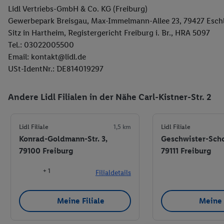
Lidl Vertriebs-GmbH & Co. KG (Freiburg)
Gewerbepark Breisgau, Max-Immelmann-Allee 23, 79427 Esc
Sitz in Hartheim, Registergericht Freiburg i. Br., HRA 5097
Tel.: 03022005500
Email: kontakt@lidl.de
USt-IdentNr.: DE814019297
Andere Lidl Filialen in der Nähe Carl-Kistner-Str. 2
Lidl Filiale
1,5 km
Lidl Filiale
Konrad-Goldmann-Str. 3,
Geschwister-Schol
79100 Freiburg
79111 Freiburg
+ 1
Filialdetails
Meine Filiale
Meine 