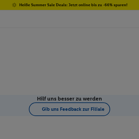
Heiße Summer Sale Deals: Jetzt online bis zu -66% sparen!
Hilf uns besser zu werden
Gib uns Feedback zur Filiale