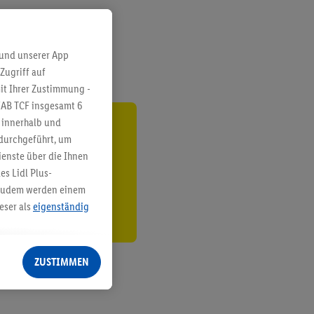
 und unserer App
Zugriff auf
it Ihrer Zustimmung -
IAB TCF insgesamt
6
g innerhalb und
ren³²ᵃ
 durchgeführt, um
enste über die Ihnen
den
s Lidl Plus-
. Zudem werden einem
eser als
eigenständig
eren Diensten
Lidl-Dienste, Ihr
ZUSTIMMEN
echt - sowie Ihre
ch dem Speichern von
sogenannten