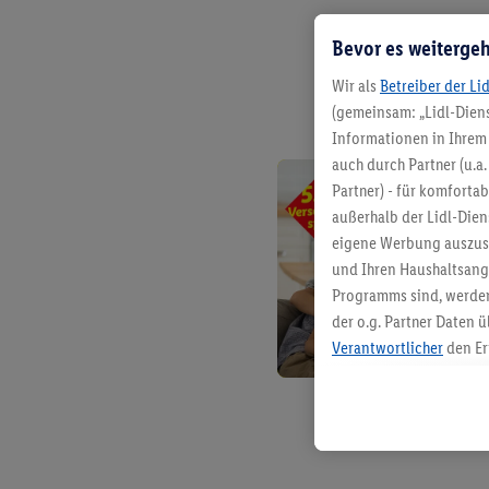
Bevor es weitergeh
Wir als
Betreiber der Li
(gemeinsam: „Lidl-Diens
Informationen in Ihrem 
auch durch Partner (u.a
Partner) - für komforta
außerhalb der Lidl-Die
eigene Werbung auszust
und Ihren Haushaltsang
Programms sind, werden
der o.g. Partner Daten ü
Verantwortlicher
den Er
Die Erstellung personal
angereicherten Profilen
Kaufverhalten in den Li
genauen Standortdaten)
und/ oder dem Zugriff 