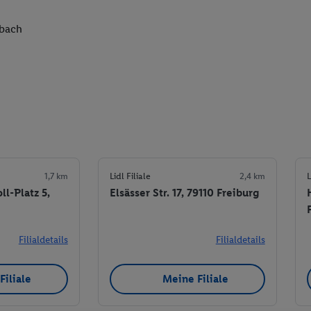
hbach
1,7 km
Lidl Filiale
2,4 km
L
l-Platz 5,
Elsässer Str. 17, 79110 Freiburg
Filialdetails
Filialdetails
Filiale
Meine Filiale