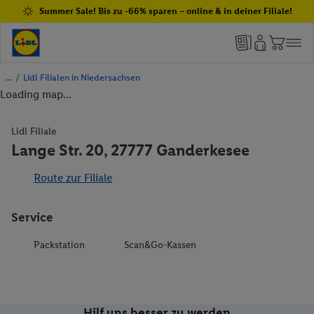
Summer Sale! Bis zu -66% sparen – online & in deiner Filiale!
/
Lidl Filialen in Niedersachsen
Loading map...
Lidl Filiale
Lange Str. 20, 27777 Ganderkesee
Route zur Filiale
Service
Packstation
Scan&Go-Kassen
Hilf uns besser zu werden