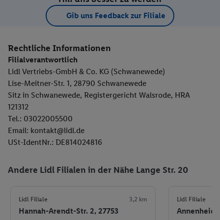
Gib uns Feedback zur Filiale
Rechtliche Informationen
Filialverantwortlich
Lidl Vertriebs-GmbH & Co. KG (Schwanewede)
Lise-Meitner-Str. 1, 28790 Schwanewede
Sitz in Schwanewede, Registergericht Walsrode, HRA
121312
Tel.: 03022005500
Email: kontakt@lidl.de
USt-IdentNr.: DE814024816
Andere Lidl Filialen in der Nähe Lange Str. 20
Lidl Filiale
3,2 km
Lidl Filiale
Hannah-Arendt-Str. 2, 27753
Annenheider 