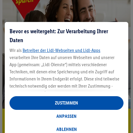
Bevor es weitergeht: Zur Verarbeitung Ihrer
Daten
Wir als
Betreiber der Lidl-Webseiten und Lidl-Apps
verarbeiten Ihre Daten auf unseren Webseiten und unserer
App (gemeinsam: „Lidl-Dienste“) mittels verschiedener
Techniken, mit denen eine Speicherung und ein Zugriff auf
Informationen in Ihrem Endgerät erfolgt. Diese sind teilweise
technisch notwendig oder werden mit Ihrer Zustimmung -
auch durch Partner (u.a.
als separat
oder gemeinsam
Verantwortliche; im Zusammenhang mit dem IAB TCF
ZUSTIMMEN
insgesamt
6
Partner) - für komfortable Einstellungen, zur
Statistik-Erstellung oder für personalisierte Werbung
5.95 € Versand sparen³²ᵃ
ANPASSEN
innerhalb und außerhalb der Lidl-Dienste verwendet.
Jetzt zum Newsletter anmelden
Datenverarbeitungen für personalisierte Werbung werden
ABLEHNEN