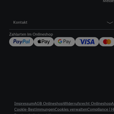
Melde 
können, um Sie in von 
Hierzu wird von uns un
Adresse in gemeinsamer 
Kontakt
Zudem erlauben Sie uns,
den Lidl-Diensten einzus
Zahlarten im Onlineshop
Wenn das der Fall ist, g
Kundenkonto-Referenz, 
verwenden, um Sie wied
Insbesondere können Sie
werden, damit wir Ihnen
Nutzung der Utiq-Techno
widerrufen - jederzeit 
Telekommunikations-basi
die Lidl-Dienste) wider
Durch einen Klick auf „
Rechtliche Informationen
„Zustimmen“ stimmen Si
Impressum
AGB Onlineshop
Widerrufsrecht Onlineshop
A
genannten Partner zu. W
Cookie-Bestimmungen
Cookies verwalten
Compliance | 
jederzeit mit Wirkung f