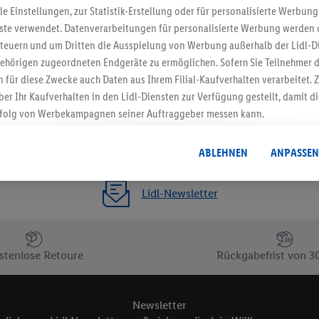
ble Einstellungen, zur Statistik-Erstellung oder für personalisierte Werbun
nste verwendet. Datenverarbeitungen für personalisierte Werbung werden
euern und um Dritten die Ausspielung von Werbung außerhalb der Lidl-Di
ehörigen zugeordneten Endgeräte zu ermöglichen. Sofern Sie Teilnehmer de
 für diese Zwecke auch Daten aus Ihrem Filial-Kaufverhalten verarbeitet
ber Ihr Kaufverhalten in den Lidl-Diensten zur Verfügung gestellt, damit di
folg von Werbekampagnen seiner Auftraggeber messen kann.
isierter Werbung basiert auf der Generierung von auch mit Daten von and
. Dies umfasst die Zusammenführung von Daten (z.B. über Ihre Nutzung der 
ABLEHNEN
ANPASSEN
dl-Diensten, Informationen aus Ihrem Kundenkonto - z.B. Alter oder Geschl
 auch über verschiedene Endgeräte und Lidl-Dienste hinweg einschließli
Lidl-Newsletter
auf Informationen auf Ihren Endgeräten zur Erstellung von Zielgruppen (
nhang mit dem Ausspielen dieser Werbung erfolgen Verarbeitungen auch
bung, zur Zielgruppenforschung, zur Entwicklung von Angeboten sowie z
rung dieser Werbeausspielungen.
stenlose Retoure
Rückgabefrist von 3
timmung dazu erteilen und danach ein Lidl Plus-Konto erstellen bzw. sich i
kann darüber hinaus auch Ihre dort angegebene E-Mail-Adresse von uns i
 einem der oben genannten Partner verwendet werden, um daraus eine spe
Newsletter
annte EUID), die wir sodann ähnlich wie die sogleich beschriebene Utiq-