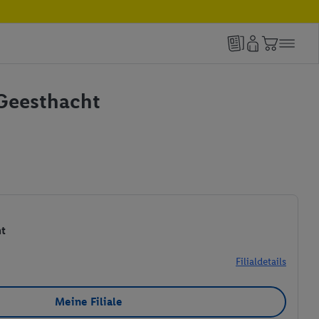
n Geesthacht
ht
Filialdetails
Meine Filiale