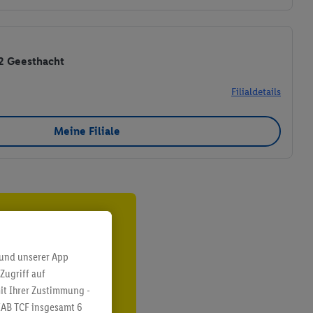
02 Geesthacht
Filialdetails
Meine Filiale
ren³²ᵃ
den
 und unserer App
Zugriff auf
it Ihrer Zustimmung -
IAB TCF insgesamt
6