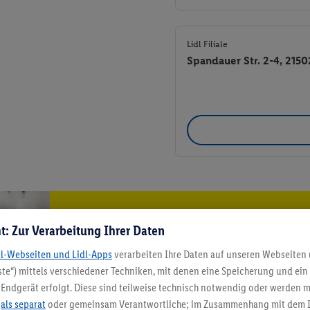
Lidl Filiale
Spandauer Str. 2-4, 215
5.95 € Versand spa
t: Zur Verarbeitung Ihrer Daten
Jetzt zum Newsletter anmel
dl-Webseiten und Lidl-Apps
verarbeiten Ihre Daten auf unseren Webseiten
te“) mittels verschiedener Techniken, mit denen eine Speicherung und ein 
Endgerät erfolgt. Diese sind teilweise technisch notwendig oder werden m
Gutschein sichern!
.
als separat
oder gemeinsam Verantwortliche; im Zusammenhang mit dem 