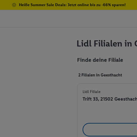
Heiße Summer Sale Deals: Jetzt online bis zu -66% sparen!
Lidl Filialen i
Finde deine Filiale
2 Filialen in Geesthacht
Lidl Filiale
Trift 33, 21502 Geesthac