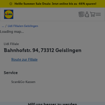
Heiße Summer Sale Deals: Jetzt online bis zu -66% sparen!
/
Lidl Filialen Geislingen
Loading map...
Lidl Filiale
Bahnhofstr. 94, 73312 Geislingen
Route zur Filiale
Service
Scan&Go-Kassen
Hilf uns besser zu werden