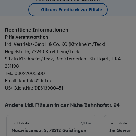
Gib uns Feedback zur Filiale
Rechtliche Informationen
Filialverantwortlich
Lidl Vertriebs-GmbH & Co. KG (Kirchheim/Teck)
Hegelstr. 16, 73230 Kirchheim/Teck
Sitz in Kirchheim/Teck, Registergericht Stuttgart, HRA
231198
Tel.: 03022005500
Email: kontakt@lidl.de
USt-IdentNr.: DE813900451
Andere Lidl Filialen in der Nähe Bahnhofstr. 94
Lidl Filiale
2,4 km
Lidl Filiale
Neuwiesenstr. 8, 73312 Geislingen
Im Gewerbe