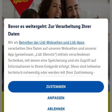
Bevor es weitergeht: Zur Verarbeitung Ihrer
Daten
Wir als
Betreiber der Lidl-Webseiten und Lidl-Apps
verarbeiten Ihre Daten auf unseren Webseiten und unserer
App (gemeinsam: „Lidl-Dienste“) mittels verschiedener
Techniken, mit denen eine Speicherung und ein Zugriff auf
Informationen in Ihrem Endgerät erfolgt. Diese sind teilweise
technisch notwendig oder werden mit Ihrer Zustimmung -
auch durch Partner (u.a.
als separat
oder gemeinsam
Verantwortliche; im Zusammenhang mit dem IAB TCF
ZUSTIMMEN
insgesamt
6
Partner) - für komfortable Einstellungen, zur
Statistik-Erstellung oder für personalisierte Werbung
5.95 € Versand sparen³²ᵃ
ANPASSEN
innerhalb und außerhalb der Lidl-Dienste verwendet.
Jetzt zum Newsletter anmelden
Datenverarbeitungen für personalisierte Werbung werden
ABLEHNEN