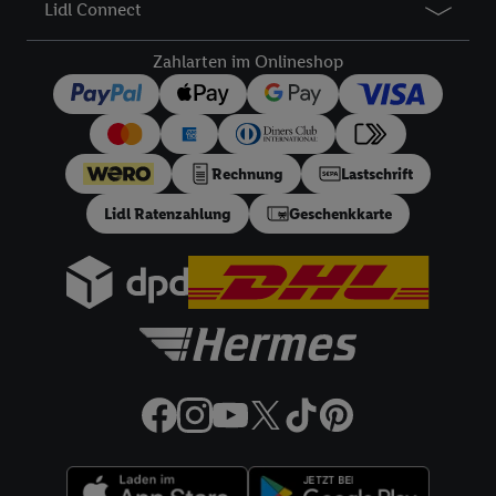
Lidl Connect
um Sie in von Dritten betriebenen Diensten zu erkennen und
Ihnen personalisierte Werbung auszuspielen. Hierzu wird von
Zahlarten im Onlineshop
uns und einem der anderen oben genannten Partner auch Ihre
in einen Hashwert umgewandelte E-Mail-Adresse in
gemeinsamer Verantwortlichkeit verarbeitet.
Zudem erlauben Sie uns, der Utiq SA/NV („Utiq“) und
Rechnung
Lastschrift
Ihrem
Telekommunikationsnetzbetreiber
, die Utiq-Technologie
in den Lidl-Diensten einzusetzen. Utiq prüft zunächst anhand
Lidl Ratenzahlung
Geschenkkarte
Ihrer IP-Adresse, ob die Technologie für Sie verfügbar ist.
Wenn das der Fall ist, gibt Utiq Ihre IP-Adresse an Ihren
Netzbetreiber weiter, der anhand der IP-Adresse und einer
Kundenkonto-Referenz, wie z.B. Ihrer Mobilfunknummer, eine
Kennung für Utiq erstellt. Wir werden diese Kennung
verwenden, um Sie wiederzuerkennen und Erkenntnisse über
Ihr Nutzungsverhalten in den Lidl-Diensten zu erfassen.
Insbesondere können Sie mittels dieser Technologie auch auf
Diensten wiedererkannt werden, die von Dritten betrieben
werden, damit wir Ihnen dort personalisierte Werbung