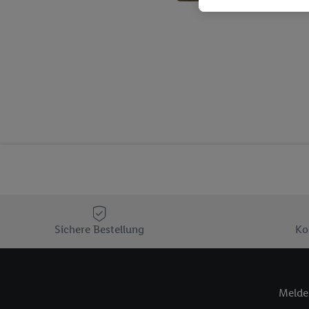
genauen Standortdaten)
und/ oder dem Zugriff 
Segmenten). Im Zusamme
Erfolgsmessung der Wer
Sicherung und Optimie
Sofern Sie hier Ihre Zus
Plus-Konto einloggen, 
Verantwortlichkeit mit
zu erstellen (die sogen
können, um Sie in von 
Hierzu wird von uns un
Adresse in gemeinsamer 
Zudem erlauben Sie uns,
den Lidl-Diensten einzus
Sichere Bestellung
Ko
Wenn das der Fall ist, g
Kundenkonto-Referenz, 
verwenden, um Sie wied
Melde 
Insbesondere können Sie