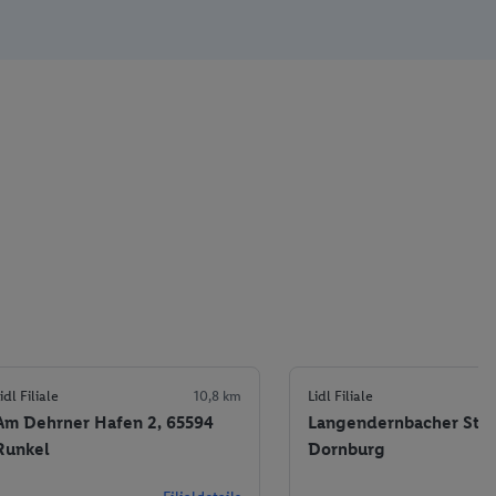
idl Filiale
10,8 km
Lidl Filiale
Am Dehrner Hafen 2, 65594
Langendernbacher Str.,
Runkel
Dornburg