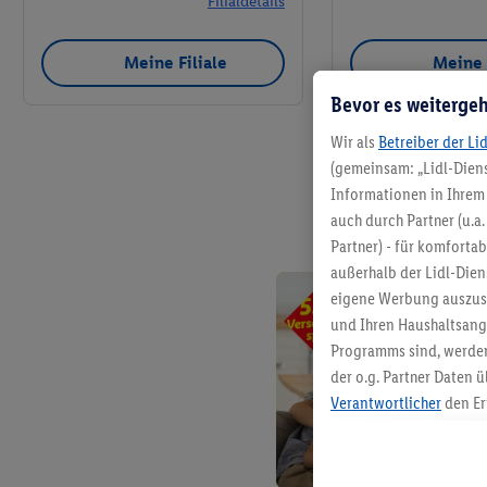
Filialdetails
Meine Filiale
Meine 
Bevor es weitergeh
Wir als
Betreiber der Li
(gemeinsam: „Lidl-Diens
Informationen in Ihrem 
auch durch Partner (u.a
Partner) - für komforta
außerhalb der Lidl-Die
eigene Werbung auszust
und Ihren Haushaltsang
Programms sind, werden
der o.g. Partner Daten ü
Verantwortlicher
den Er
Die Erstellung personal
angereicherten Profilen
Kaufverhalten in den Li