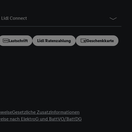
gung speziell zur
ung generell zu
en“/„Nutzung der
Lidl Connect
inwilligung (nur für
von Utiq
.
ch einen Klick auf
Lastschrift
Lidl Ratenzahlung
Geschenkkarte
ndung sämtlicher
t, Ihre Einwilligung
ngen
.
Die Impressen
as gilt auch für die
B TCF für Werbung und
reitstellung und
en Quellen,
ter Informationen,
rten Utiq-
nweise
Gesetzliche Zusatzinformationen
weise nach ElektroG und BattVO/BattDG
ichern von oder
Analyse von