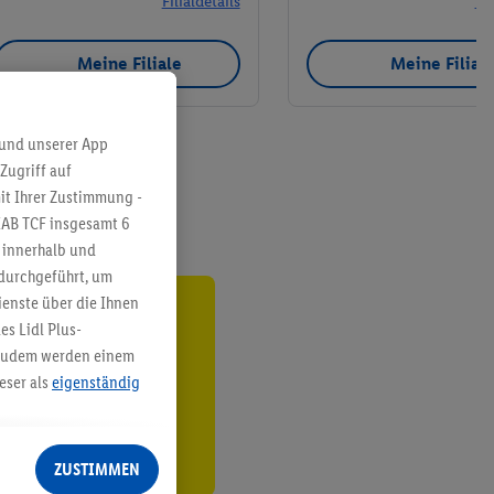
Filialdetails
Fil
Meine Filiale
Meine Filial
 und unserer App
Zugriff auf
it Ihrer Zustimmung -
IAB TCF insgesamt
6
g innerhalb und
 durchgeführt, um
enste über die Ihnen
ren³²ᵃ
s Lidl Plus-
. Zudem werden einem
den
eser als
eigenständig
eren Diensten
Lidl-Dienste, Ihr
ZUSTIMMEN
echt - sowie Ihre