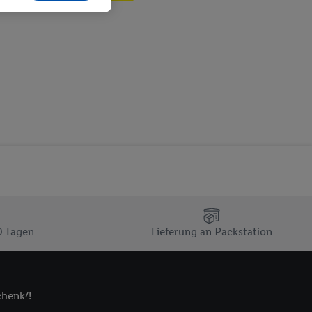
ch dem Speichern von
sogenannten
 zur Leistungs-/
ur technischen
n Ihr bestehendes Lidl
n gemeinsamer
zielle Online-Kennung
Kennung verwenden
ung auszuspielen.
 umgewandelte E-Mail-
 Utiq-Technologie in
 Sie verfügbar ist.
0 Tagen
Lieferung an Packstation
dresse und einer
en diese Kennung
nsten zu erfassen.
chenk⁷!
 von Dritten betrieben