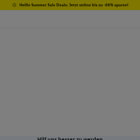
Heiße Summer Sale Deals: Jetzt online bis zu -66% sparen!
Hilf uns besser zu werden