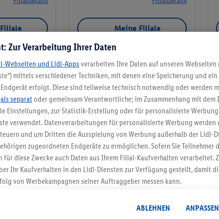
Filialdetails
Filialdetails
Filiale
Meine Filiale
t: Zur Verarbeitung Ihrer Daten
dl-Webseiten und Lidl-Apps
verarbeiten Ihre Daten auf unseren Webseiten
te“) mittels verschiedener Techniken, mit denen eine Speicherung und ein 
Meine Filiale
Endgerät erfolgt. Diese sind teilweise technisch notwendig oder werden m
.
als separat
oder gemeinsam Verantwortliche; im Zusammenhang mit dem 
ble Einstellungen, zur Statistik-Erstellung oder für personalisierte Werbun
nste verwendet. Datenverarbeitungen für personalisierte Werbung werden
euern und um Dritten die Ausspielung von Werbung außerhalb der Lidl-Di
5.95 € Versand spa
ehörigen zugeordneten Endgeräte zu ermöglichen. Sofern Sie Teilnehmer de
 für diese Zwecke auch Daten aus Ihrem Filial-Kaufverhalten verarbeitet
Jetzt zum Newsletter anmel
ber Ihr Kaufverhalten in den Lidl-Diensten zur Verfügung gestellt, damit di
folg von Werbekampagnen seiner Auftraggeber messen kann.
Gutschein sichern!
isierter Werbung basiert auf der Generierung von auch mit Daten von and
. Dies umfasst die Zusammenführung von Daten (z.B. über Ihre Nutzung der 
ABLEHNEN
ANPASSEN
dl-Diensten, Informationen aus Ihrem Kundenkonto - z.B. Alter oder Geschl