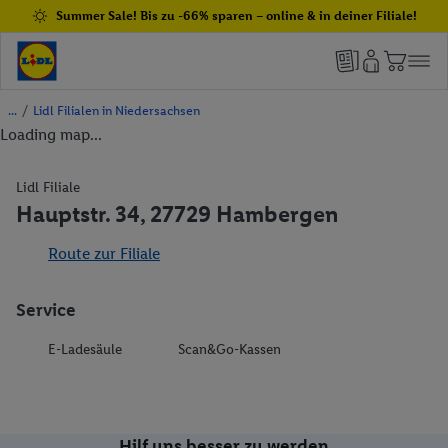
Summer Sale! Bis zu -66% sparen – online & in deiner Filiale!
/
Lidl Filialen in Niedersachsen
Loading map...
Lidl Filiale
Hauptstr. 34, 27729 Hambergen
Route zur Filiale
Service
E-Ladesäule
Scan&Go-Kassen
Hilf uns besser zu werden