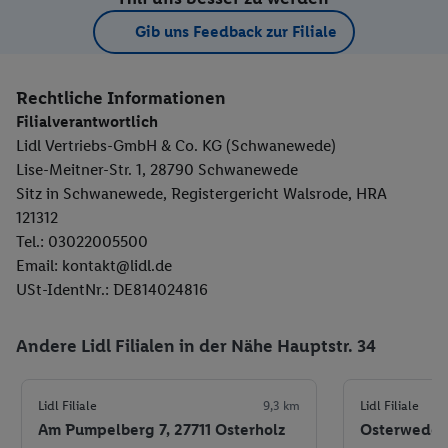
Gib uns Feedback zur Filiale
Rechtliche Informationen
Filialverantwortlich
Lidl Vertriebs-GmbH & Co. KG (Schwanewede)
Lise-Meitner-Str. 1, 28790 Schwanewede
Sitz in Schwanewede, Registergericht Walsrode, HRA
121312
Tel.: 03022005500
Email: kontakt@lidl.de
USt-IdentNr.: DE814024816
Andere Lidl Filialen in der Nähe Hauptstr. 34
Lidl Filiale
9,3 km
Lidl Filiale
Am Pumpelberg 7, 27711 Osterholz
Osterweder 