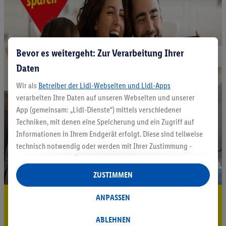
Bevor es weitergeht: Zur Verarbeitung Ihrer
Daten
Wir als
Betreiber der Lidl-Webseiten und Lidl-Apps
verarbeiten Ihre Daten auf unseren Webseiten und unserer
App (gemeinsam: „Lidl-Dienste“) mittels verschiedener
Techniken, mit denen eine Speicherung und ein Zugriff auf
Informationen in Ihrem Endgerät erfolgt. Diese sind teilweise
technisch notwendig oder werden mit Ihrer Zustimmung -
auch durch Partner (u.a.
als separat
oder gemeinsam
Verantwortliche; im Zusammenhang mit dem IAB TCF
ZUSTIMMEN
insgesamt
6
Partner) - für komfortable Einstellungen, zur
Statistik-Erstellung oder für personalisierte Werbung
5.95 € Versand sparen³²ᵃ
ANPASSEN
innerhalb und außerhalb der Lidl-Dienste verwendet.
Jetzt zum Newsletter anmelden
Datenverarbeitungen für personalisierte Werbung werden
ABLEHNEN