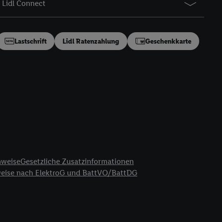
Lidl Connect
en“/„Nutzung der
inwilligung (nur für
von Utiq
.
Lastschrift
Lidl Ratenzahlung
Geschenkkarte
ch einen Klick auf
ndung sämtlicher
t, Ihre Einwilligung
ngen
.
Die Impressen
as gilt auch für die
B TCF für Werbung und
reitstellung und
en Quellen,
ter Informationen,
nweise
Gesetzliche Zusatzinformationen
rten Utiq-
weise nach ElektroG und BattVO/BattDG
ichern von oder
Analyse von
erwendung