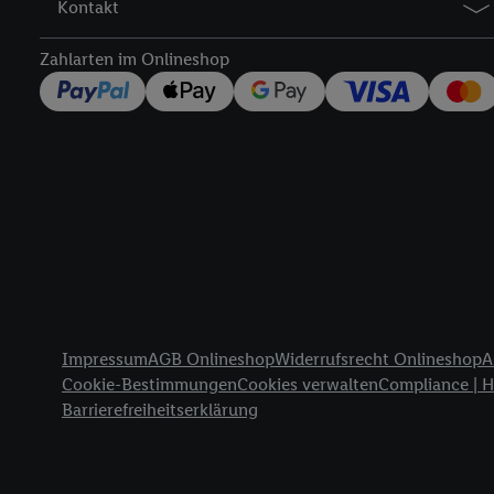
Kontakt
widerrufen - jederzeit 
Telekommunikations-basi
Zahlarten im Onlineshop
die Lidl-Dienste) wider
Durch einen Klick auf „
„Zustimmen“ stimmen Si
genannten Partner zu. W
jederzeit mit Wirkung f
finden Sie hier.
Unter „A
nachfolgend schlagwort
Erfolgsmessung:
Gewährleistung der Sic
Anzeige von Werbung un
Rechtliche Informationen
Verknüpfung verschiede
Impressum
AGB Onlineshop
Widerrufsrecht Onlineshop
A
Messung des Erfolgs v
Cookie-Bestimmungen
Cookies verwalten
Compliance | 
Technologie für digital
Barrierefreiheitserklärung
Verwendung genauer 
Zugriff auf Informa
Zielgruppen durch 