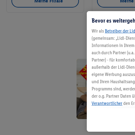
Meine Filiale
Meine 
Bevor es weitergeh
Wir als
Betreiber der Li
(gemeinsam: „Lidl-Diens
Informationen in Ihrem 
auch durch Partner (u.a
Partner) - für komforta
außerhalb der Lidl-Die
eigene Werbung auszust
und Ihren Haushaltsang
Programms sind, werden
der o.g. Partner Daten ü
Verantwortlicher
den Er
Die Erstellung personal
angereicherten Profilen
Kaufverhalten in den Li
genauen Standortdaten)