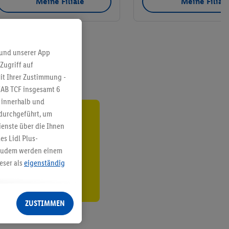
Meine Filiale
Meine Filial
 und unserer App
Zugriff auf
it Ihrer Zustimmung -
IAB TCF insgesamt
6
g innerhalb und
 durchgeführt, um
ren³²ᵃ
enste über die Ihnen
s Lidl Plus-
den
. Zudem werden einem
eser als
eigenständig
eren Diensten
Lidl-Dienste, Ihr
ZUSTIMMEN
echt - sowie Ihre
ch dem Speichern von