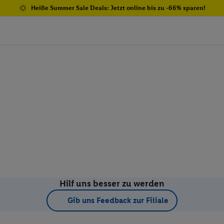
Heiße Summer Sale Deals: Jetzt online bis zu -66% sparen!
Hilf uns besser zu werden
Gib uns Feedback zur Filiale