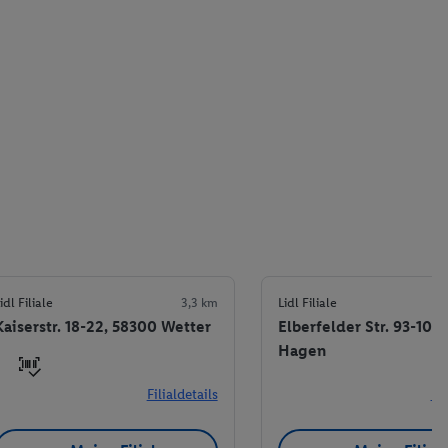
idl Filiale
3,3 km
Lidl Filiale
Kaiserstr. 18-22, 58300 Wetter
Elberfelder Str. 93-103
Hagen
Filialdetails
Fil