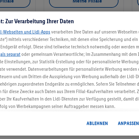
Filiale
Meine Filiale
t: Zur Verarbeitung Ihrer Daten
dl-Webseiten und Lidl-Apps
verarbeiten Ihre Daten auf unseren Webseiten
Meine Filiale
te“) mittels verschiedener Techniken, mit denen eine Speicherung und ein 
Endgerät erfolgt. Diese sind teilweise technisch notwendig oder werden m
.
als separat
oder gemeinsam Verantwortliche; im Zusammenhang mit dem 
ble Einstellungen, zur Statistik-Erstellung oder für personalisierte Werbun
nste verwendet. Datenverarbeitungen für personalisierte Werbung werden
5.95 € Versand spa
euern und um Dritten die Ausspielung von Werbung außerhalb der Lidl-Di
ehörigen zugeordneten Endgeräte zu ermöglichen. Sofern Sie Teilnehmer de
Jetzt zum Newsletter anmel
 für diese Zwecke auch Daten aus Ihrem Filial-Kaufverhalten verarbeitet
ber Ihr Kaufverhalten in den Lidl-Diensten zur Verfügung gestellt, damit di
Gutschein sichern!
folg von Werbekampagnen seiner Auftraggeber messen kann.
isierter Werbung basiert auf der Generierung von auch mit Daten von and
. Dies umfasst die Zusammenführung von Daten (z.B. über Ihre Nutzung der 
ABLEHNEN
ANPASSEN
dl-Diensten, Informationen aus Ihrem Kundenkonto - z.B. Alter oder Geschl
 auch über verschiedene Endgeräte und Lidl-Dienste hinweg einschließli