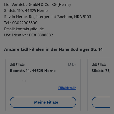
Lidl Vertriebs-GmbH & Co. KG (Herne)
Südstr. 110, 44625 Herne
Sitz in Herne, Registergericht Bochum, HRA 5103
Tel.: 03022005500
Email: kontakt@lidl.de
USt-IdentNr.: DE813388882
Andere Lidl Filialen in der Nähe Sodinger Str. 14
Lidl Filiale
1,7 km
Lidl Filiale
Roonstr. 14, 44629 Herne
Südstr. 75,
+ 1
Filialdetails
Meine Filiale