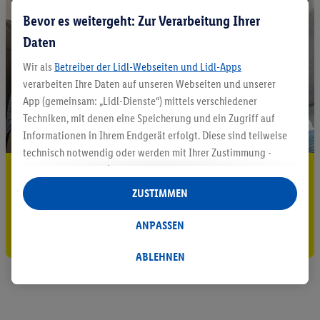
Bevor es weitergeht: Zur Verarbeitung Ihrer
Daten
Wir als
Betreiber der Lidl-Webseiten und Lidl-Apps
verarbeiten Ihre Daten auf unseren Webseiten und unserer
App (gemeinsam: „Lidl-Dienste“) mittels verschiedener
Techniken, mit denen eine Speicherung und ein Zugriff auf
Informationen in Ihrem Endgerät erfolgt. Diese sind teilweise
technisch notwendig oder werden mit Ihrer Zustimmung -
auch durch Partner (u.a.
als separat
oder gemeinsam
5.95 € Versand sparen³²ᵃ
Verantwortliche; im Zusammenhang mit dem IAB TCF
ZUSTIMMEN
Jetzt zum Newsletter anmelden
insgesamt
6
Partner) - für komfortable Einstellungen, zur
Statistik-Erstellung oder für personalisierte Werbung
ANPASSEN
Gutschein sichern!
innerhalb und außerhalb der Lidl-Dienste verwendet.
Datenverarbeitungen für personalisierte Werbung werden
ABLEHNEN
durchgeführt, um eigene Werbung auszusteuern und um
Dritten die Ausspielung von Werbung außerhalb der Lidl-
Dienste über die Ihnen und Ihren Haushaltsangehörigen