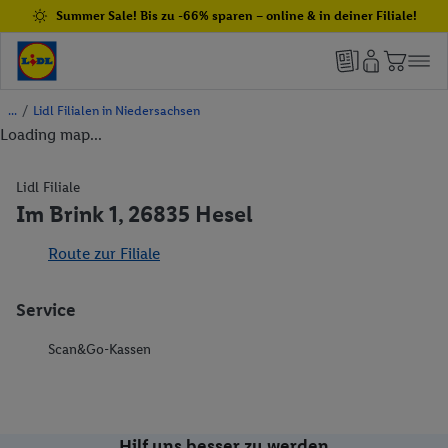
Summer Sale! Bis zu -66% sparen – online & in deiner Filiale!
/
Lidl Filialen in Niedersachsen
Loading map...
Lidl Filiale
Im Brink 1, 26835 Hesel
Route zur Filiale
Service
Scan&Go-Kassen
Hilf uns besser zu werden