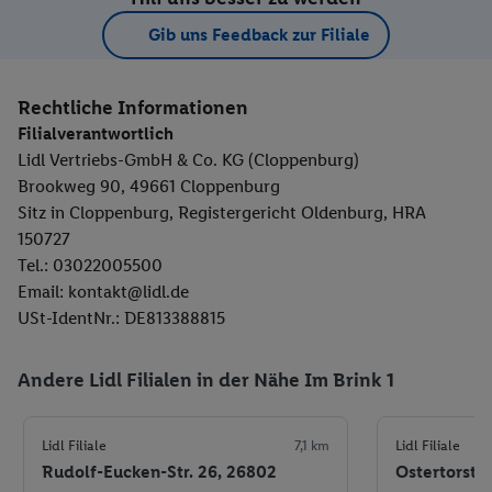
Gib uns Feedback zur Filiale
Rechtliche Informationen
Filialverantwortlich
Lidl Vertriebs-GmbH & Co. KG (Cloppenburg)
Brookweg 90, 49661 Cloppenburg
Sitz in Cloppenburg, Registergericht Oldenburg, HRA
150727
Tel.: 03022005500
Email: kontakt@lidl.de
USt-IdentNr.: DE813388815
Andere Lidl Filialen in der Nähe Im Brink 1
Lidl Filiale
7,1 km
Lidl Filiale
Rudolf-Eucken-Str. 26, 26802
Ostertorstr