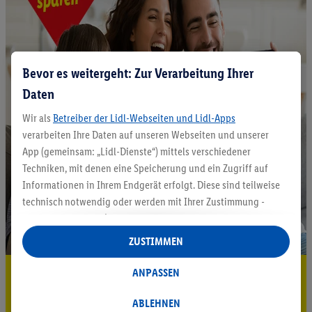
Bevor es weitergeht: Zur Verarbeitung Ihrer
Daten
Wir als
Betreiber der Lidl-Webseiten und Lidl-Apps
verarbeiten Ihre Daten auf unseren Webseiten und unserer
App (gemeinsam: „Lidl-Dienste“) mittels verschiedener
Techniken, mit denen eine Speicherung und ein Zugriff auf
Informationen in Ihrem Endgerät erfolgt. Diese sind teilweise
technisch notwendig oder werden mit Ihrer Zustimmung -
auch durch Partner (u.a.
als separat
oder gemeinsam
Verantwortliche; im Zusammenhang mit dem IAB TCF
ZUSTIMMEN
insgesamt
6
Partner) - für komfortable Einstellungen, zur
Statistik-Erstellung oder für personalisierte Werbung
5.95 € Versand sparen³²ᵃ
ANPASSEN
innerhalb und außerhalb der Lidl-Dienste verwendet.
Jetzt zum Newsletter anmelden
Datenverarbeitungen für personalisierte Werbung werden
ABLEHNEN