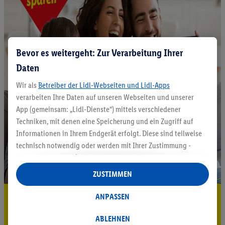
Bevor es weitergeht: Zur Verarbeitung Ihrer
Daten
Wir als
Betreiber der Lidl-Webseiten und Lidl-Apps
verarbeiten Ihre Daten auf unseren Webseiten und unserer
App (gemeinsam: „Lidl-Dienste“) mittels verschiedener
Techniken, mit denen eine Speicherung und ein Zugriff auf
Informationen in Ihrem Endgerät erfolgt. Diese sind teilweise
technisch notwendig oder werden mit Ihrer Zustimmung -
auch durch Partner (u.a.
als separat
oder gemeinsam
Verantwortliche; im Zusammenhang mit dem IAB TCF
ZUSTIMMEN
insgesamt
6
Partner) - für komfortable Einstellungen, zur
Statistik-Erstellung oder für personalisierte Werbung
5.95 € Versand sparen³²ᵃ
ANPASSEN
innerhalb und außerhalb der Lidl-Dienste verwendet.
Jetzt zum Newsletter anmelden
Datenverarbeitungen für personalisierte Werbung werden
ABLEHNEN