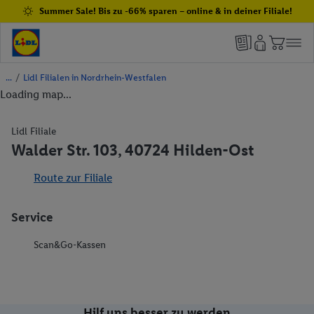
Summer Sale! Bis zu -66% sparen – online & in deiner Filiale!
/
Lidl Filialen in Nordrhein-Westfalen
Loading map...
Lidl Filiale
Walder Str. 103, 40724 Hilden-Ost
Route zur Filiale
Service
Scan&Go-Kassen
Hilf uns besser zu werden