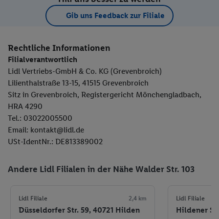
Gib uns Feedback zur Filiale
Rechtliche Informationen
Filialverantwortlich
Lidl Vertriebs-GmbH & Co. KG (Grevenbroich)
Lilienthalstraße 13-15, 41515 Grevenbroich
Sitz in Grevenbroich, Registergericht Mönchengladbach,
HRA 4290
Tel.: 03022005500
Email: kontakt@lidl.de
USt-IdentNr.: DE813389002
Andere Lidl Filialen in der Nähe Walder Str. 103
Lidl Filiale
2,4 km
Lidl Filiale
Düsseldorfer Str. 59, 40721 Hilden
Hildener St