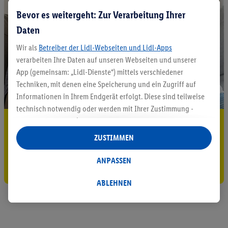
Bevor es weitergeht: Zur Verarbeitung Ihrer
Daten
Wir als
Betreiber der Lidl-Webseiten und Lidl-Apps
verarbeiten Ihre Daten auf unseren Webseiten und unserer
App (gemeinsam: „Lidl-Dienste“) mittels verschiedener
Techniken, mit denen eine Speicherung und ein Zugriff auf
Informationen in Ihrem Endgerät erfolgt. Diese sind teilweise
technisch notwendig oder werden mit Ihrer Zustimmung -
auch durch Partner (u.a.
als separat
oder gemeinsam
5.95 € Versand sparen³²ᵃ
Verantwortliche; im Zusammenhang mit dem IAB TCF
ZUSTIMMEN
Jetzt zum Newsletter anmelden
insgesamt
6
Partner) - für komfortable Einstellungen, zur
Statistik-Erstellung oder für personalisierte Werbung
ANPASSEN
Gutschein sichern!
innerhalb und außerhalb der Lidl-Dienste verwendet.
Datenverarbeitungen für personalisierte Werbung werden
ABLEHNEN
durchgeführt, um eigene Werbung auszusteuern und um
Dritten die Ausspielung von Werbung außerhalb der Lidl-
Dienste über die Ihnen und Ihren Haushaltsangehörigen