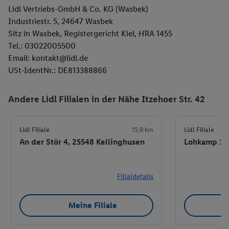
Lidl Vertriebs-GmbH & Co. KG (Wasbek)
Industriestr. 5, 24647 Wasbek
Sitz in Wasbek, Registergericht Kiel, HRA 1455
Tel.: 03022005500
Email: kontakt@lidl.de
USt-IdentNr.: DE813388866
Andere Lidl Filialen in der Nähe Itzehoer Str. 42
Lidl Filiale
15,9 km
Lidl Filiale
An der Stör 4, 25548 Kellinghusen
Lohkamp 33-
Filialdetails
Meine Filiale