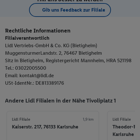
Gib uns Feedback zur Filiale
Rechtliche Informationen
Filialverantwortlich
Lidl Vertriebs-GmbH & Co. KG (Bietigheim)
MuggensturmerLandstr. 2, 76467 Bietigheim
Sitz in Bietigheim, Registergericht Mannheim, HRA 521198
Tel.: 03022005500
Email: kontakt@lidl.de
USt-IdentNr.: DE813389176
Andere Lidl Filialen in der Nähe Tivoliplatz 1
Lidl Filiale
1,9 km
Lidl Filiale
Kaiserstr. 217, 76133 Karlsruhe
Theodor-Reh
Karlsruhe