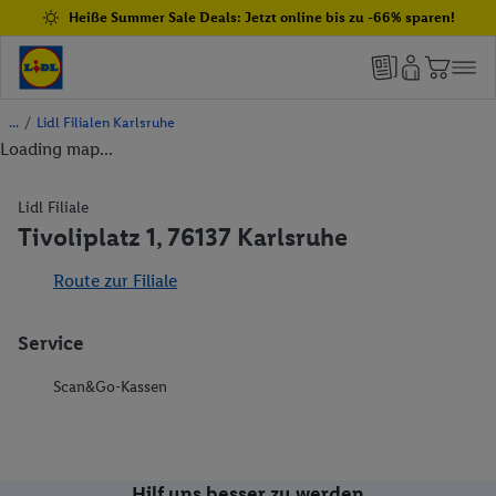
Heiße Summer Sale Deals: Jetzt online bis zu -66% sparen!
/
Lidl Filialen Karlsruhe
Loading map...
Lidl Filiale
Tivoliplatz 1, 76137 Karlsruhe
Route zur Filiale
Service
Scan&Go-Kassen
Hilf uns besser zu werden