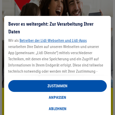
Bevor es weitergeht: Zur Verarbeitung Ihrer
Daten
Wir als
Betreiber der Lidl-Webseiten und Lidl-Apps
verarbeiten Ihre Daten auf unseren Webseiten und unserer
App (gemeinsam: „Lidl-Dienste“) mittels verschiedener
Techniken, mit denen eine Speicherung und ein Zugriff auf
Informationen in Ihrem Endgerät erfolgt. Diese sind teilweise
technisch notwendig oder werden mit Ihrer Zustimmung -
auch durch Partner (u.a.
als separat
oder gemeinsam
Verantwortliche; im Zusammenhang mit dem IAB TCF
ZUSTIMMEN
insgesamt
6
Partner) - für komfortable Einstellungen, zur
5.95 € Versand sparen³²ᵃ
Statistik-Erstellung oder für personalisierte Werbung
ANPASSEN
innerhalb und außerhalb der Lidl-Dienste verwendet.
Jetzt zum Newsletter anmelden
Datenverarbeitungen für personalisierte Werbung werden
ABLEHNEN
durchgeführt, um eigene Werbung auszusteuern und um