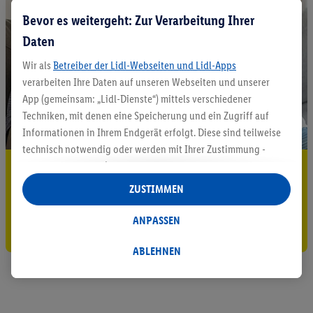
Bevor es weitergeht: Zur Verarbeitung Ihrer
Daten
Wir als
Betreiber der Lidl-Webseiten und Lidl-Apps
verarbeiten Ihre Daten auf unseren Webseiten und unserer
App (gemeinsam: „Lidl-Dienste“) mittels verschiedener
Techniken, mit denen eine Speicherung und ein Zugriff auf
Informationen in Ihrem Endgerät erfolgt. Diese sind teilweise
technisch notwendig oder werden mit Ihrer Zustimmung -
auch durch Partner (u.a.
als separat
oder gemeinsam
5.95 € Versand sparen³²ᵃ
Verantwortliche; im Zusammenhang mit dem IAB TCF
ZUSTIMMEN
Jetzt zum Newsletter anmelden
insgesamt
6
Partner) - für komfortable Einstellungen, zur
Statistik-Erstellung oder für personalisierte Werbung
ANPASSEN
Gutschein sichern!
innerhalb und außerhalb der Lidl-Dienste verwendet.
Datenverarbeitungen für personalisierte Werbung werden
ABLEHNEN
durchgeführt, um eigene Werbung auszusteuern und um
Dritten die Ausspielung von Werbung außerhalb der Lidl-
Dienste über die Ihnen und Ihren Haushaltsangehörigen