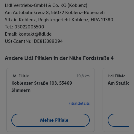
Lidl Vertriebs-GmbH & Co. KG (Koblenz)
Am Autobahnkreuz 8, 56072 Koblenz-Rübenach
Sitz in Koblenz, Registergericht Koblenz, HRA 21380
Tel.: 03022005500
Email: kontakt@lidl.de
USt-IdentNr.: DE813389094
Andere Lidl Filialen in der Nähe Fordstraße 4
Lidl Filiale
10,8 km
Lidl Filiale
Koblenzer Straße 103, 55469
Am Stadion 
Simmern
Filialdetails
Meine Filiale