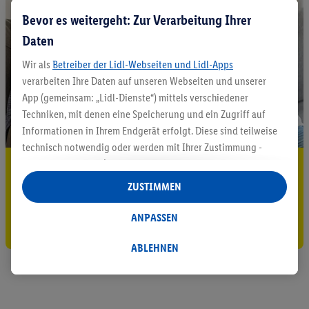
Bevor es weitergeht: Zur Verarbeitung Ihrer
Daten
Wir als
Betreiber der Lidl-Webseiten und Lidl-Apps
verarbeiten Ihre Daten auf unseren Webseiten und unserer
App (gemeinsam: „Lidl-Dienste“) mittels verschiedener
Techniken, mit denen eine Speicherung und ein Zugriff auf
Informationen in Ihrem Endgerät erfolgt. Diese sind teilweise
technisch notwendig oder werden mit Ihrer Zustimmung -
auch durch Partner (u.a.
als separat
oder gemeinsam
5.95 € Versand sparen³²ᵃ
Verantwortliche; im Zusammenhang mit dem IAB TCF
ZUSTIMMEN
Jetzt zum Newsletter anmelden
insgesamt
6
Partner) - für komfortable Einstellungen, zur
Statistik-Erstellung oder für personalisierte Werbung
ANPASSEN
Gutschein sichern!
innerhalb und außerhalb der Lidl-Dienste verwendet.
Datenverarbeitungen für personalisierte Werbung werden
ABLEHNEN
durchgeführt, um eigene Werbung auszusteuern und um
Dritten die Ausspielung von Werbung außerhalb der Lidl-
Dienste über die Ihnen und Ihren Haushaltsangehörigen