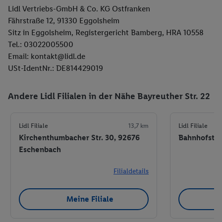
Lidl Vertriebs-GmbH & Co. KG Ostfranken
Fährstraße 12, 91330 Eggolsheim
Sitz in Eggolsheim, Registergericht Bamberg, HRA 10558
Tel.: 03022005500
Email: kontakt@lidl.de
USt-IdentNr.: DE814429019
Andere Lidl Filialen in der Nähe Bayreuther Str. 22
Lidl Filiale
13,7 km
Lidl Filiale
Kirchenthumbacher Str. 30, 92676
Bahnhofstr.
Eschenbach
Filialdetails
Meine Filiale