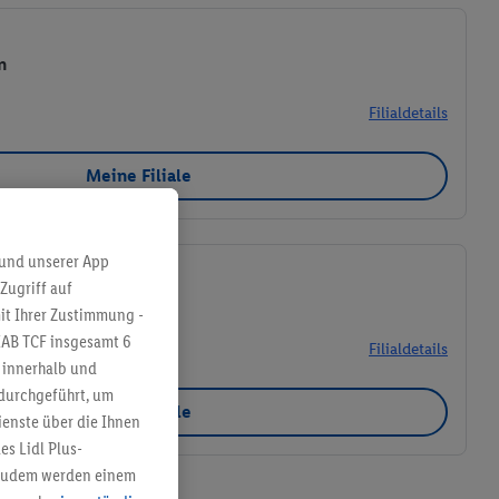
n
Filialdetails
Meine Filiale
 und unserer App
Zugriff auf
170 Kerpen
it Ihrer Zustimmung -
IAB TCF insgesamt
6
Filialdetails
g innerhalb und
 durchgeführt, um
Meine Filiale
enste über die Ihnen
s Lidl Plus-
. Zudem werden einem