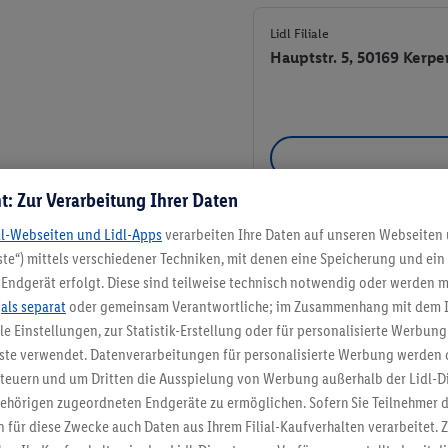
Lidl Filiale
Hauptstr. 5, 50169 Kerpe
t: Zur Verarbeitung Ihrer Daten
dl-Webseiten und Lidl-Apps
verarbeiten Ihre Daten auf unseren Webseiten
Lidl Filiale
te“) mittels verschiedener Techniken, mit denen eine Speicherung und ein 
Kerpener Straße 148, 50
Endgerät erfolgt. Diese sind teilweise technisch notwendig oder werden m
.
als separat
oder gemeinsam Verantwortliche; im Zusammenhang mit dem 
+ 1
ble Einstellungen, zur Statistik-Erstellung oder für personalisierte Werbun
nste verwendet. Datenverarbeitungen für personalisierte Werbung werden
euern und um Dritten die Ausspielung von Werbung außerhalb der Lidl-Di
ehörigen zugeordneten Endgeräte zu ermöglichen. Sofern Sie Teilnehmer de
 für diese Zwecke auch Daten aus Ihrem Filial-Kaufverhalten verarbeitet