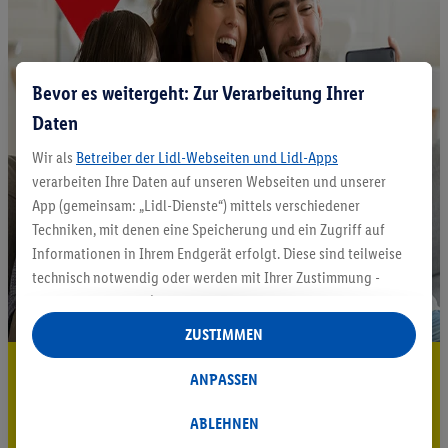
Bevor es weitergeht: Zur Verarbeitung Ihrer
Daten
Wir als
Betreiber der Lidl-Webseiten und Lidl-Apps
verarbeiten Ihre Daten auf unseren Webseiten und unserer
App (gemeinsam: „Lidl-Dienste“) mittels verschiedener
Techniken, mit denen eine Speicherung und ein Zugriff auf
Informationen in Ihrem Endgerät erfolgt. Diese sind teilweise
technisch notwendig oder werden mit Ihrer Zustimmung -
auch durch Partner (u.a.
als separat
oder gemeinsam
Verantwortliche; im Zusammenhang mit dem IAB TCF
ZUSTIMMEN
insgesamt
6
Partner) - für komfortable Einstellungen, zur
5.95 € Versand sparen³²ᵃ
Statistik-Erstellung oder für personalisierte Werbung
ANPASSEN
innerhalb und außerhalb der Lidl-Dienste verwendet.
Jetzt zum Newsletter anmelden
Datenverarbeitungen für personalisierte Werbung werden
ABLEHNEN
durchgeführt, um eigene Werbung auszusteuern und um