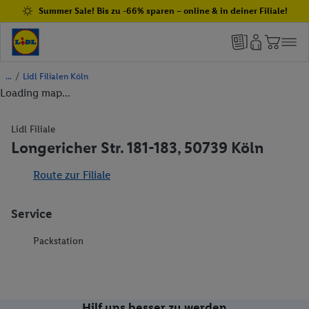
Summer Sale! Bis zu -66% sparen – online & in deiner Filiale!
/
Lidl Filialen Köln
Loading map...
Lidl Filiale
Longericher Str. 181-183, 50739 Köln
Route zur Filiale
Service
Packstation
Hilf uns besser zu werden