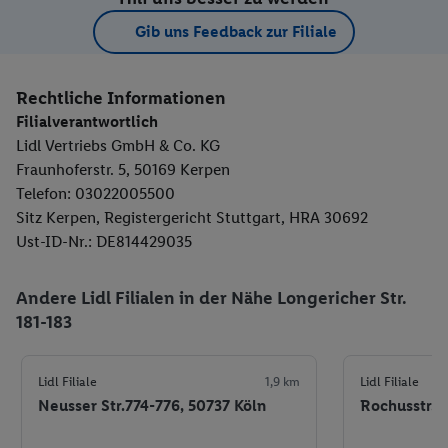
Gib uns Feedback zur Filiale
Rechtliche Informationen
Filialverantwortlich
Lidl Vertriebs GmbH & Co. KG
Fraunhoferstr. 5, 50169 Kerpen
Telefon: 03022005500
Sitz Kerpen, Registergericht Stuttgart, HRA 30692
Ust-ID-Nr.: DE814429035
Andere Lidl Filialen in der Nähe Longericher Str.
181-183
Lidl Filiale
1,9 km
Lidl Filiale
Neusser Str.774-776, 50737 Köln
Rochusstr. 