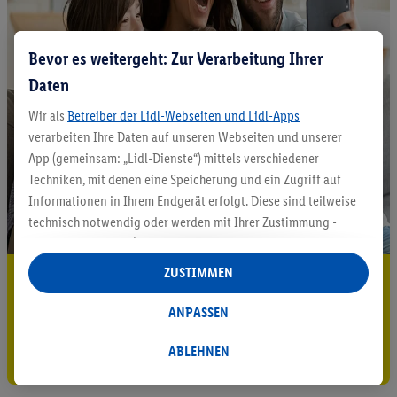
Bevor es weitergeht: Zur Verarbeitung Ihrer
Daten
Wir als
Betreiber der Lidl-Webseiten und Lidl-Apps
verarbeiten Ihre Daten auf unseren Webseiten und unserer
App (gemeinsam: „Lidl-Dienste“) mittels verschiedener
Techniken, mit denen eine Speicherung und ein Zugriff auf
Informationen in Ihrem Endgerät erfolgt. Diese sind teilweise
technisch notwendig oder werden mit Ihrer Zustimmung -
auch durch Partner (u.a.
als separat
oder gemeinsam
Verantwortliche; im Zusammenhang mit dem IAB TCF
ZUSTIMMEN
5.95 € Versand sparen³²ᵃ
insgesamt
6
Partner) - für komfortable Einstellungen, zur
Statistik-Erstellung oder für personalisierte Werbung
Jetzt zum Newsletter anmelden
ANPASSEN
innerhalb und außerhalb der Lidl-Dienste verwendet.
Datenverarbeitungen für personalisierte Werbung werden
ABLEHNEN
Gutschein sichern!
durchgeführt, um eigene Werbung auszusteuern und um
Dritten die Ausspielung von Werbung außerhalb der Lidl-