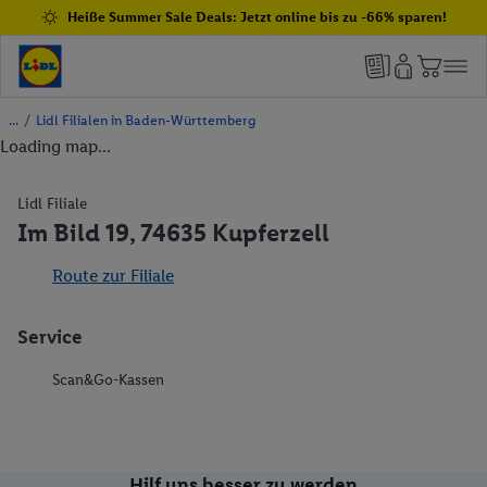
Heiße Summer Sale Deals: Jetzt online bis zu -66% sparen!
/
Lidl Filialen in Baden-Württemberg
Loading map...
Lidl Filiale
Im Bild 19, 74635 Kupferzell
Route zur Filiale
Service
Scan&Go-Kassen
Hilf uns besser zu werden