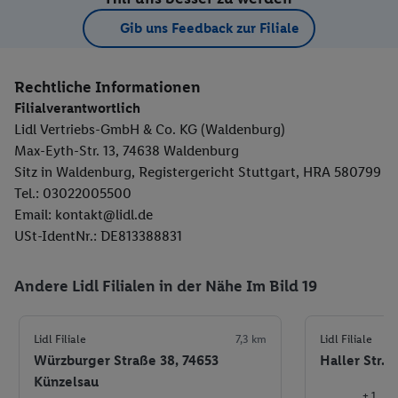
Gib uns Feedback zur Filiale
Rechtliche Informationen
Filialverantwortlich
Lidl Vertriebs-GmbH & Co. KG (Waldenburg)
Max-Eyth-Str. 13, 74638 Waldenburg
Sitz in Waldenburg, Registergericht Stuttgart, HRA 580799
Tel.: 03022005500
Email: kontakt@lidl.de
USt-IdentNr.: DE813388831
Andere Lidl Filialen in der Nähe Im Bild 19
Lidl Filiale
7,3 km
Lidl Filiale
Würzburger Straße 38, 74653
Haller Str. 
Künzelsau
+ 1