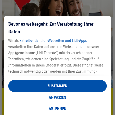
Bevor es weitergeht: Zur Verarbeitung Ihrer
Daten
Wir als
Betreiber der Lidl-Webseiten und Lidl-Apps
verarbeiten Ihre Daten auf unseren Webseiten und unserer
App (gemeinsam: „Lidl-Dienste“) mittels verschiedener
Techniken, mit denen eine Speicherung und ein Zugriff auf
Informationen in Ihrem Endgerät erfolgt. Diese sind teilweise
technisch notwendig oder werden mit Ihrer Zustimmung -
auch durch Partner (u.a.
als separat
oder gemeinsam
Verantwortliche; im Zusammenhang mit dem IAB TCF
ZUSTIMMEN
insgesamt
6
Partner) - für komfortable Einstellungen, zur
5.95 € Versand sparen³²ᵃ
Statistik-Erstellung oder für personalisierte Werbung
ANPASSEN
innerhalb und außerhalb der Lidl-Dienste verwendet.
Jetzt zum Newsletter anmelden
Datenverarbeitungen für personalisierte Werbung werden
ABLEHNEN
durchgeführt, um eigene Werbung auszusteuern und um