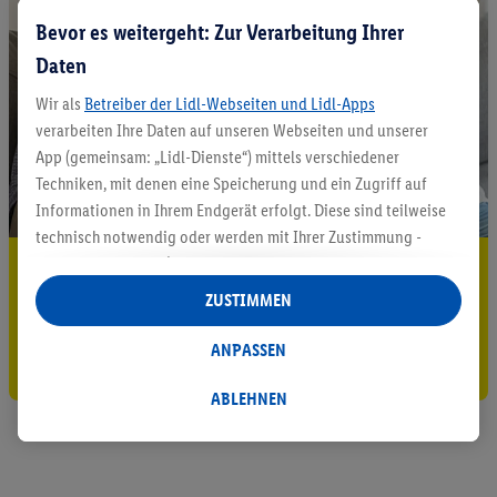
Bevor es weitergeht: Zur Verarbeitung Ihrer
Daten
Wir als
Betreiber der Lidl-Webseiten und Lidl-Apps
verarbeiten Ihre Daten auf unseren Webseiten und unserer
App (gemeinsam: „Lidl-Dienste“) mittels verschiedener
Techniken, mit denen eine Speicherung und ein Zugriff auf
Informationen in Ihrem Endgerät erfolgt. Diese sind teilweise
technisch notwendig oder werden mit Ihrer Zustimmung -
auch durch Partner (u.a.
als separat
oder gemeinsam
5.95 € Versand sparen³²ᵃ
Verantwortliche; im Zusammenhang mit dem IAB TCF
ZUSTIMMEN
Jetzt zum Newsletter anmelden
insgesamt
6
Partner) - für komfortable Einstellungen, zur
Statistik-Erstellung oder für personalisierte Werbung
ANPASSEN
Gutschein sichern!
innerhalb und außerhalb der Lidl-Dienste verwendet.
Datenverarbeitungen für personalisierte Werbung werden
ABLEHNEN
durchgeführt, um eigene Werbung auszusteuern und um
Dritten die Ausspielung von Werbung außerhalb der Lidl-
Dienste über die Ihnen und Ihren Haushaltsangehörigen