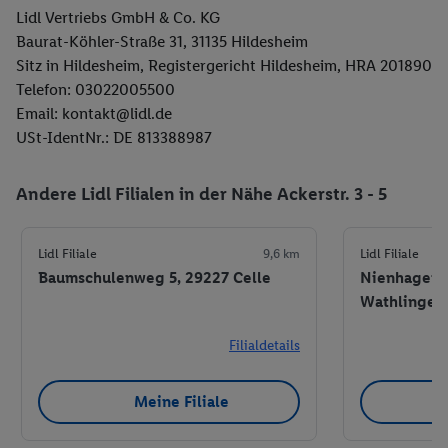
Lidl Vertriebs GmbH & Co. KG
Baurat-Köhler-Straße 31, 31135 Hildesheim
Sitz in Hildesheim, Registergericht Hildesheim, HRA 201890
Telefon: 03022005500
Email: kontakt@lidl.de
USt-IdentNr.: DE 813388987
Andere Lidl Filialen in der Nähe Ackerstr. 3 - 5
Lidl Filiale
9,6 km
Lidl Filiale
Baumschulenweg 5, 29227 Celle
Nienhagener
Wathlingen
Filialdetails
Meine Filiale