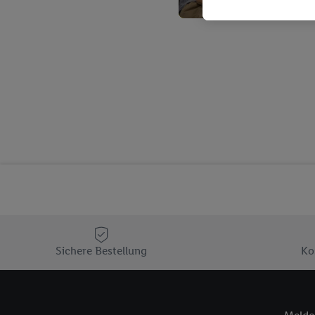
Kaufverhalten in den Li
genauen Standortdaten)
und/ oder dem Zugriff 
Segmenten). Im Zusamme
Erfolgsmessung der Wer
Sicherung und Optimie
Sofern Sie hier Ihre Zus
Plus-Konto einloggen, 
Verantwortlichkeit mit
zu erstellen (die sogen
können, um Sie in von 
Hierzu wird von uns un
Adresse in gemeinsamer 
Zudem erlauben Sie uns,
den Lidl-Diensten einzus
Sichere Bestellung
Ko
Wenn das der Fall ist, g
Kundenkonto-Referenz, 
verwenden, um Sie wied
Insbesondere können Sie