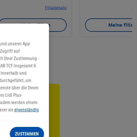
Filialdetails
Fil
Meine Filiale
Meine Filial
 und unserer App
Zugriff auf
it Ihrer Zustimmung -
IAB TCF insgesamt
6
g innerhalb und
 durchgeführt, um
enste über die Ihnen
s Lidl Plus-
ren³²ᵃ
. Zudem werden einem
eser als
eigenständig
den
eren Diensten
Lidl-Dienste, Ihr
ZUSTIMMEN