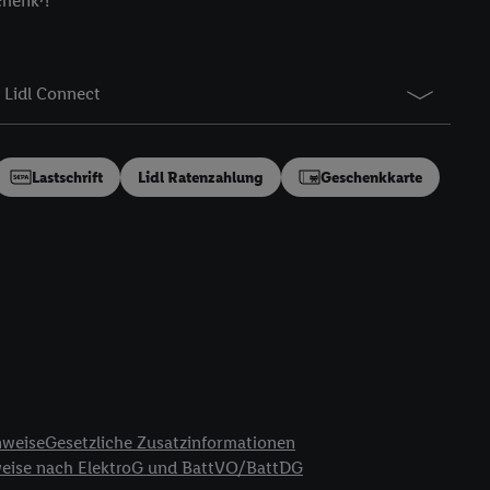
chenk⁷!
gung speziell zur
ung generell zu
en“/„Nutzung der
Lidl Connect
inwilligung (nur für
von Utiq
.
ch einen Klick auf
ndung sämtlicher
Lastschrift
Lidl Ratenzahlung
Geschenkkarte
t, Ihre Einwilligung
ngen
.
Die Impressen
as gilt auch für die
B TCF für Werbung und
reitstellung und
en Quellen,
ter Informationen,
rten Utiq-
nweise
Gesetzliche Zusatzinformationen
weise nach ElektroG und BattVO/BattDG
ichern von oder