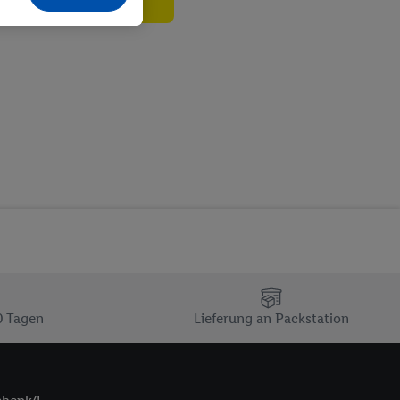
echt - sowie Ihre
ch dem Speichern von
sogenannten
 zur Leistungs-/
ur technischen
n Ihr bestehendes Lidl
n gemeinsamer
zielle Online-Kennung
Kennung verwenden
ung auszuspielen.
 umgewandelte E-Mail-
 Utiq-Technologie in
 Sie verfügbar ist.
0 Tagen
Lieferung an Packstation
dresse und einer
en diese Kennung
nsten zu erfassen.
 von Dritten betrieben