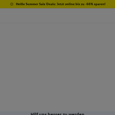
Heiße Summer Sale Deals: Jetzt online bis zu -66% sparen!
Hilf uns besser zu werden