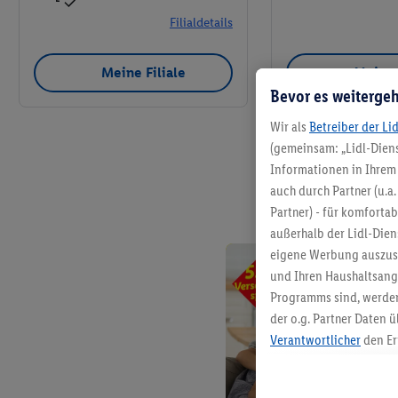
Filialdetails
Meine Filiale
Meine 
Bevor es weitergeh
Wir als
Betreiber der Li
(gemeinsam: „Lidl-Diens
Informationen in Ihrem 
auch durch Partner (u.a
Partner) - für komforta
außerhalb der Lidl-Die
eigene Werbung auszust
und Ihren Haushaltsang
Programms sind, werden
der o.g. Partner Daten ü
Verantwortlicher
den Er
Die Erstellung personal
angereicherten Profilen