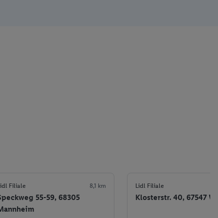
idl Filiale
8,1 km
Lidl Filiale
Speckweg 55-59, 68305
Klosterstr. 40, 67547 W
Mannheim