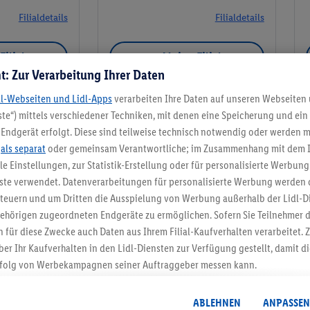
Filialdetails
Filialdetails
Filiale
Meine Filiale
t: Zur Verarbeitung Ihrer Daten
dl-Webseiten und Lidl-Apps
verarbeiten Ihre Daten auf unseren Webseiten
te“) mittels verschiedener Techniken, mit denen eine Speicherung und ein 
Endgerät erfolgt. Diese sind teilweise technisch notwendig oder werden m
Meine Filiale
.
als separat
oder gemeinsam Verantwortliche; im Zusammenhang mit dem 
ble Einstellungen, zur Statistik-Erstellung oder für personalisierte Werbun
nste verwendet. Datenverarbeitungen für personalisierte Werbung werden
euern und um Dritten die Ausspielung von Werbung außerhalb der Lidl-Di
ehörigen zugeordneten Endgeräte zu ermöglichen. Sofern Sie Teilnehmer de
5.95 € Versand spa
 für diese Zwecke auch Daten aus Ihrem Filial-Kaufverhalten verarbeitet
ber Ihr Kaufverhalten in den Lidl-Diensten zur Verfügung gestellt, damit di
Jetzt zum Newsletter anmel
folg von Werbekampagnen seiner Auftraggeber messen kann.
isierter Werbung basiert auf der Generierung von auch mit Daten von and
Gutschein sichern!
. Dies umfasst die Zusammenführung von Daten (z.B. über Ihre Nutzung der 
ABLEHNEN
ANPASSEN