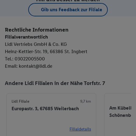
Gib uns Feedback zur Filiale
Rechtliche Informationen
Filialverantwortlich
Lidl Vertriebs GmbH & Co. KG
Heinz-Kettler-Str. 19, 66386 St. Ingbert
Tel.: 03022005500
Email: kontakt@lidl.de
Andere Lidl Filialen in der Nähe Torfstr. 7
Lidl Filiale
9,7 km
Am Kübelber
Europastr. 3, 67685 Weilerbach
Schönenber
Filialdetails