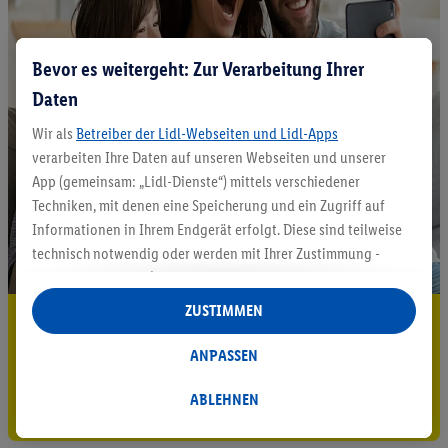
Bevor es weitergeht: Zur Verarbeitung Ihrer
Daten
Wir als
Betreiber der Lidl-Webseiten und Lidl-Apps
verarbeiten Ihre Daten auf unseren Webseiten und unserer
App (gemeinsam: „Lidl-Dienste“) mittels verschiedener
Techniken, mit denen eine Speicherung und ein Zugriff auf
Informationen in Ihrem Endgerät erfolgt. Diese sind teilweise
technisch notwendig oder werden mit Ihrer Zustimmung -
auch durch Partner (u.a.
als separat
oder gemeinsam
Verantwortliche; im Zusammenhang mit dem IAB TCF
ZUSTIMMEN
5.95 € Versand sparen³²ᵃ
insgesamt
6
Partner) - für komfortable Einstellungen, zur
Statistik-Erstellung oder für personalisierte Werbung
ANPASSEN
Jetzt zum Newsletter anmelden
innerhalb und außerhalb der Lidl-Dienste verwendet.
Datenverarbeitungen für personalisierte Werbung werden
ABLEHNEN
Gutschein sichern!
durchgeführt, um eigene Werbung auszusteuern und um
Dritten die Ausspielung von Werbung außerhalb der Lidl-