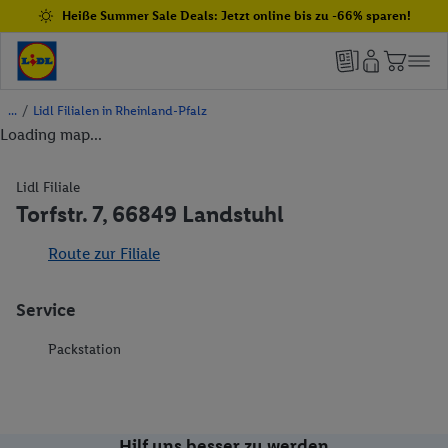
Heiße Summer Sale Deals: Jetzt online bis zu -66% sparen!
/
Lidl Filialen in Rheinland-Pfalz
Loading map...
Lidl Filiale
Torfstr. 7, 66849 Landstuhl
Route zur Filiale
Service
Packstation
Hilf uns besser zu werden