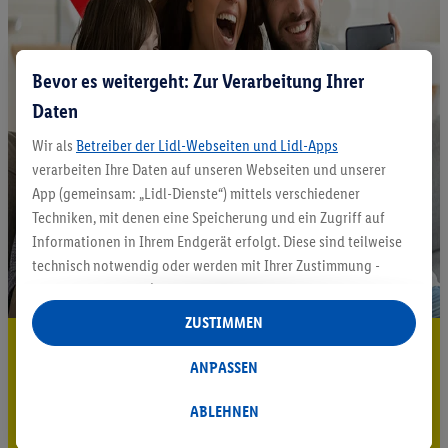
Bevor es weitergeht: Zur Verarbeitung Ihrer
Daten
Wir als
Betreiber der Lidl-Webseiten und Lidl-Apps
verarbeiten Ihre Daten auf unseren Webseiten und unserer
App (gemeinsam: „Lidl-Dienste“) mittels verschiedener
Techniken, mit denen eine Speicherung und ein Zugriff auf
Informationen in Ihrem Endgerät erfolgt. Diese sind teilweise
technisch notwendig oder werden mit Ihrer Zustimmung -
auch durch Partner (u.a.
als separat
oder gemeinsam
Verantwortliche; im Zusammenhang mit dem IAB TCF
ZUSTIMMEN
insgesamt
6
Partner) - für komfortable Einstellungen, zur
5.95 € Versand sparen³²ᵃ
Statistik-Erstellung oder für personalisierte Werbung
ANPASSEN
Jetzt zum Newsletter anmelden
innerhalb und außerhalb der Lidl-Dienste verwendet.
Datenverarbeitungen für personalisierte Werbung werden
ABLEHNEN
Gutschein sichern!
durchgeführt, um eigene Werbung auszusteuern und um