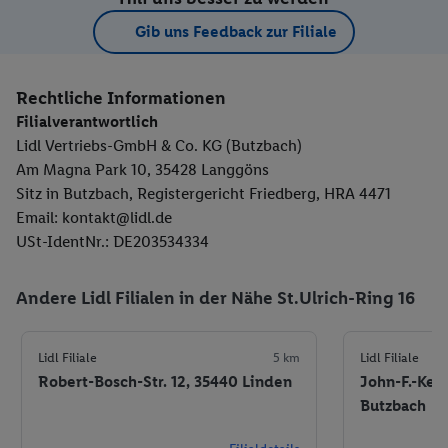
Gib uns Feedback zur Filiale
Rechtliche Informationen
Filialverantwortlich
Lidl Vertriebs-GmbH & Co. KG (Butzbach)
Am Magna Park 10, 35428 Langgöns
Sitz in Butzbach, Registergericht Friedberg, HRA 4471
Email: kontakt@lidl.de
USt-IdentNr.: DE203534334
Andere Lidl Filialen in der Nähe St.Ulrich-Ring 16
Lidl Filiale
5 km
Lidl Filiale
Robert-Bosch-Str. 12, 35440 Linden
John-F.-Kenn
Butzbach