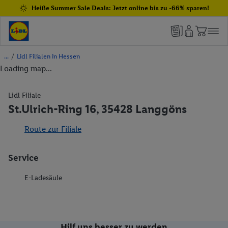
Heiße Summer Sale Deals: Jetzt online bis zu -66% sparen!
/
Lidl Filialen in Hessen
Loading map...
Lidl Filiale
St.Ulrich-Ring 16, 35428 Langgöns
Route zur Filiale
Service
E-Ladesäule
Hilf uns besser zu werden