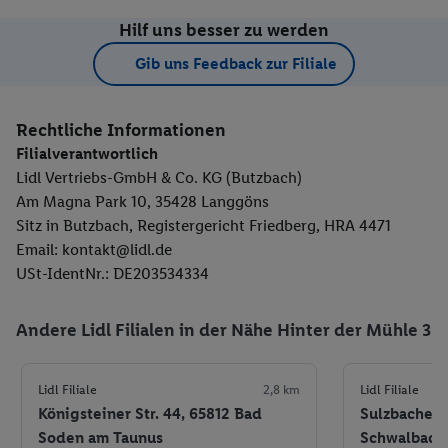
Hilf uns besser zu werden
Gib uns Feedback zur Filiale
Rechtliche Informationen
Filialverantwortlich
Lidl Vertriebs-GmbH & Co. KG (Butzbach)
Am Magna Park 10, 35428 Langgöns
Sitz in Butzbach, Registergericht Friedberg, HRA 4471
Email: kontakt@lidl.de
USt-IdentNr.: DE203534334
Andere Lidl Filialen in der Nähe Hinter der Mühle 3
Lidl Filiale
2,8 km
Lidl Filiale
Königsteiner Str. 44, 65812 Bad
Sulzbacher S
Soden am Taunus
Schwalbach