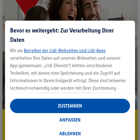
Bevor es weitergeht: Zur Verarbeitung Ihrer
Daten
Wir als
Betreiber der Lidl-Webseiten und Lidl-Apps
verarbeiten Ihre Daten auf unseren Webseiten und unserer
App (gemeinsam: „Lidl-Dienste“) mittels verschiedener
Techniken, mit denen eine Speicherung und ein Zugriff auf
Informationen in Ihrem Endgerät erfolgt. Diese sind teilweise
technisch notwendig oder werden mit Ihrer Zustimmung -
auch durch Partner (u.a.
als separat
oder gemeinsam
Verantwortliche; im Zusammenhang mit dem IAB TCF
ZUSTIMMEN
insgesamt
6
Partner) - für komfortable Einstellungen, zur
5.95 € Versand sparen³²ᵃ
Statistik-Erstellung oder für personalisierte Werbung
ANPASSEN
innerhalb und außerhalb der Lidl-Dienste verwendet.
Jetzt zum Newsletter anmelden
Datenverarbeitungen für personalisierte Werbung werden
ABLEHNEN