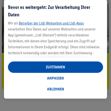
Bevor es weitergeht: Zur Verarbeitung Ihrer
Daten
Wir als
Betreiber der Lidl-Webseiten und Lidl-Apps
verarbeiten Ihre Daten auf unseren Webseiten und unserer
App (gemeinsam: „Lidl-Dienste“) mittels verschiedener
Techniken, mit denen eine Speicherung und ein Zugriff auf
Informationen in Ihrem Endgerät erfolgt. Diese sind teilweise
technisch notwendig oder werden mit Ihrer Zustimmung -
auch durch Partner (u.a.
als separat
oder gemeinsam
5.95 € Versand sparen³²ᵃ
Verantwortliche; im Zusammenhang mit dem IAB TCF
ZUSTIMMEN
Jetzt zum Newsletter anmelden
insgesamt
6
Partner) - für komfortable Einstellungen, zur
Statistik-Erstellung oder für personalisierte Werbung
ANPASSEN
Gutschein sichern!
innerhalb und außerhalb der Lidl-Dienste verwendet.
Datenverarbeitungen für personalisierte Werbung werden
ABLEHNEN
durchgeführt, um eigene Werbung auszusteuern und um
Dritten die Ausspielung von Werbung außerhalb der Lidl-
Dienste über die Ihnen und Ihren Haushaltsangehörigen