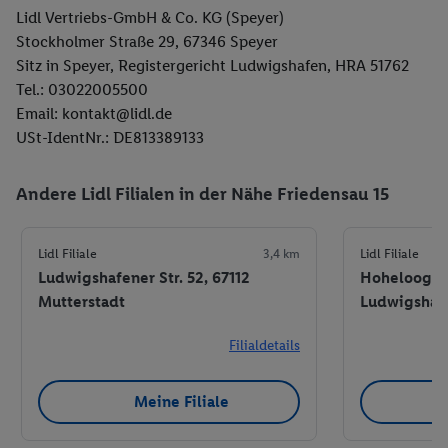
Lidl Vertriebs-GmbH & Co. KG (Speyer)
Stockholmer Straße 29, 67346 Speyer
Sitz in Speyer, Registergericht Ludwigshafen, HRA 51762
Tel.: 03022005500
Email: kontakt@lidl.de
USt-IdentNr.: DE813389133
Andere Lidl Filialen in der Nähe Friedensau 15
Lidl Filiale
3,4 km
Lidl Filiale
Ludwigshafener Str. 52, 67112
Hoheloogstr
Mutterstadt
Ludwigshaf
Filialdetails
Meine Filiale