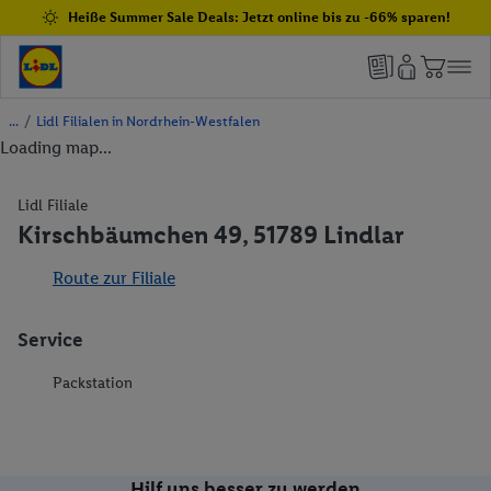
Heiße Summer Sale Deals: Jetzt online bis zu -66% sparen!
/
Lidl Filialen in Nordrhein-Westfalen
Loading map...
Lidl Filiale
Kirschbäumchen 49, 51789 Lindlar
Route zur Filiale
Service
Packstation
Hilf uns besser zu werden