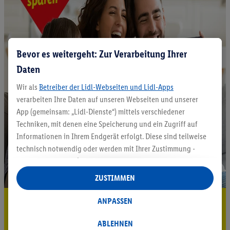
Bevor es weitergeht: Zur Verarbeitung Ihrer
Daten
Wir als
Betreiber der Lidl-Webseiten und Lidl-Apps
verarbeiten Ihre Daten auf unseren Webseiten und unserer
App (gemeinsam: „Lidl-Dienste“) mittels verschiedener
Techniken, mit denen eine Speicherung und ein Zugriff auf
Informationen in Ihrem Endgerät erfolgt. Diese sind teilweise
technisch notwendig oder werden mit Ihrer Zustimmung -
auch durch Partner (u.a.
als separat
oder gemeinsam
Verantwortliche; im Zusammenhang mit dem IAB TCF
ZUSTIMMEN
insgesamt
6
Partner) - für komfortable Einstellungen, zur
Statistik-Erstellung oder für personalisierte Werbung
5.95 € Versand sparen³²ᵃ
ANPASSEN
innerhalb und außerhalb der Lidl-Dienste verwendet.
Jetzt zum Newsletter anmelden
Datenverarbeitungen für personalisierte Werbung werden
ABLEHNEN