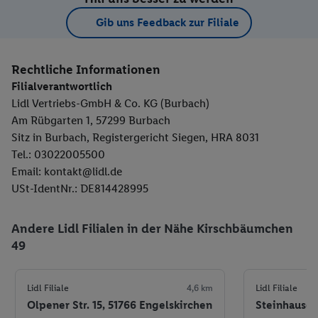
Gib uns Feedback zur Filiale
Rechtliche Informationen
Filialverantwortlich
Lidl Vertriebs-GmbH & Co. KG (Burbach)
Am Rübgarten 1, 57299 Burbach
Sitz in Burbach, Registergericht Siegen, HRA 8031
Tel.: 03022005500
Email: kontakt@lidl.de
USt-IdentNr.: DE814428995
Andere Lidl Filialen in der Nähe Kirschbäumchen
49
Lidl Filiale
4,6 km
Lidl Filiale
Olpener Str. 15, 51766 Engelskirchen
Steinhauser 