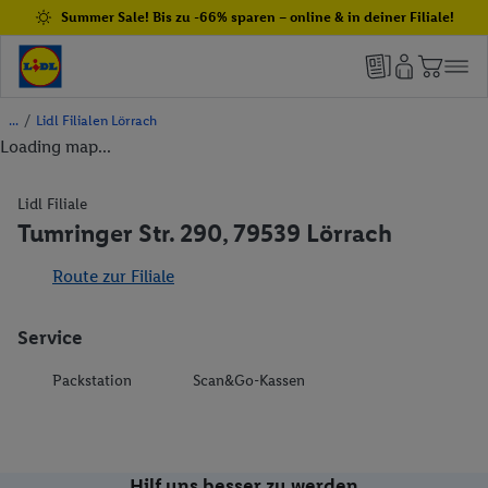
Summer Sale! Bis zu -66% sparen – online & in deiner Filiale!
/
Lidl Filialen Lörrach
Loading map...
Lidl Filiale
Tumringer Str. 290, 79539 Lörrach
Route zur Filiale
Service
Packstation
Scan&Go-Kassen
Hilf uns besser zu werden