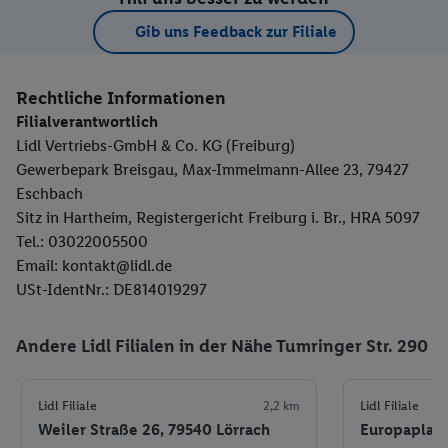
Gib uns Feedback zur Filiale
Rechtliche Informationen
Filialverantwortlich
Lidl Vertriebs-GmbH & Co. KG (Freiburg)
Gewerbepark Breisgau, Max-Immelmann-Allee 23, 79427
Eschbach
Sitz in Hartheim, Registergericht Freiburg i. Br., HRA 5097
Tel.: 03022005500
Email: kontakt@lidl.de
USt-IdentNr.: DE814019297
Andere Lidl Filialen in der Nähe Tumringer Str. 290
Lidl Filiale
2,2 km
Lidl Filiale
Weiler Straße 26, 79540 Lörrach
Europaplatz