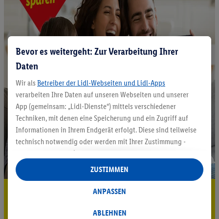
Bevor es weitergeht: Zur Verarbeitung Ihrer
Daten
Wir als
Betreiber der Lidl-Webseiten und Lidl-Apps
verarbeiten Ihre Daten auf unseren Webseiten und unserer
App (gemeinsam: „Lidl-Dienste“) mittels verschiedener
Techniken, mit denen eine Speicherung und ein Zugriff auf
Informationen in Ihrem Endgerät erfolgt. Diese sind teilweise
technisch notwendig oder werden mit Ihrer Zustimmung -
auch durch Partner (u.a.
als separat
oder gemeinsam
Verantwortliche; im Zusammenhang mit dem IAB TCF
ZUSTIMMEN
insgesamt
6
Partner) - für komfortable Einstellungen, zur
Statistik-Erstellung oder für personalisierte Werbung
5.95 € Versand sparen³²ᵃ
ANPASSEN
innerhalb und außerhalb der Lidl-Dienste verwendet.
Jetzt zum Newsletter anmelden
Datenverarbeitungen für personalisierte Werbung werden
ABLEHNEN