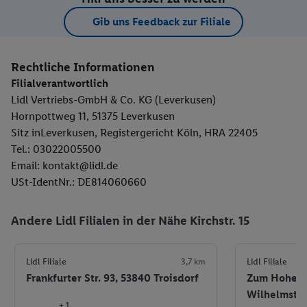
Gib uns Feedback zur Filiale
Rechtliche Informationen
Filialverantwortlich
Lidl Vertriebs-GmbH & Co. KG (Leverkusen)
Hornpottweg 11, 51375 Leverkusen
Sitz inLeverkusen, Registergericht Köln, HRA 22405
Tel.: 03022005500
Email: kontakt@lidl.de
USt-IdentNr.: DE814060660
Andere Lidl Filialen in der Nähe Kirchstr. 15
Lidl Filiale
3,7 km
Lidl Filiale
Frankfurter Str. 93, 53840 Troisdorf
Zum Hohen 
Wilhelmstra
+ 1