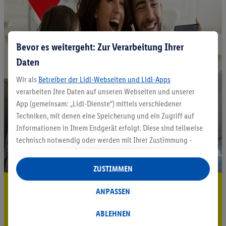
Bevor es weitergeht: Zur Verarbeitung Ihrer
Daten
Wir als
Betreiber der Lidl-Webseiten und Lidl-Apps
verarbeiten Ihre Daten auf unseren Webseiten und unserer
App (gemeinsam: „Lidl-Dienste“) mittels verschiedener
Techniken, mit denen eine Speicherung und ein Zugriff auf
Informationen in Ihrem Endgerät erfolgt. Diese sind teilweise
technisch notwendig oder werden mit Ihrer Zustimmung -
auch durch Partner (u.a.
als separat
oder gemeinsam
Verantwortliche; im Zusammenhang mit dem IAB TCF
ZUSTIMMEN
insgesamt
6
Partner) - für komfortable Einstellungen, zur
5.95 € Versand sparen³²ᵃ
Statistik-Erstellung oder für personalisierte Werbung
ANPASSEN
innerhalb und außerhalb der Lidl-Dienste verwendet.
Jetzt zum Newsletter anmelden
Datenverarbeitungen für personalisierte Werbung werden
ABLEHNEN
durchgeführt, um eigene Werbung auszusteuern und um