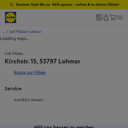
Summer Sale! Bis zu -66% sparen – online & in deiner Filiale!
/
Lidl Filialen Lohmar
Loading map...
Lidl Filiale
Kirchstr. 15, 53797 Lohmar
Route zur Filiale
Service
Scan&Go-Kassen
Hilf uns besser zu werden