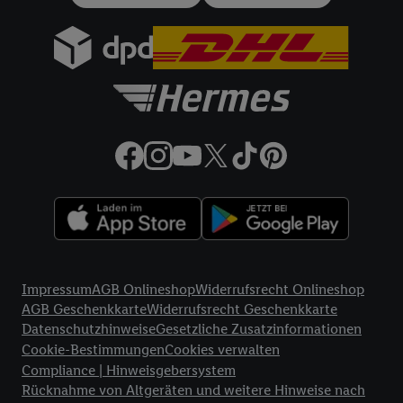
gemeinsamer Verantwortlichkeit verarbeitet.
Zudem erlauben Sie uns, der Utiq SA/NV („Utiq“) und
Ihrem
Telekommunikationsnetzbetreiber
, die Utiq-Technologie
in den Lidl-Diensten einzusetzen. Utiq prüft zunächst anhand
Ihrer IP-Adresse, ob die Technologie für Sie verfügbar ist.
Wenn das der Fall ist, gibt Utiq Ihre IP-Adresse an Ihren
Netzbetreiber weiter, der anhand der IP-Adresse und einer
Kundenkonto-Referenz, wie z.B. Ihrer Mobilfunknummer, eine
Kennung für Utiq erstellt. Wir werden diese Kennung
verwenden, um Sie wiederzuerkennen und Erkenntnisse über
Ihr Nutzungsverhalten in den Lidl-Diensten zu erfassen.
Insbesondere können Sie mittels dieser Technologie auch auf
Rechtliche Informationen
Diensten wiedererkannt werden, die von Dritten betrieben
Impressum
AGB Onlineshop
Widerrufsrecht Onlineshop
werden, damit wir Ihnen dort personalisierte Werbung
AGB Geschenkkarte
Widerrufsrecht Geschenkkarte
ausspielen können. Sie können Ihre Einwilligung speziell zur
Datenschutzhinweise
Gesetzliche Zusatzinformationen
Nutzung der Utiq-Technologie - zusätzlich zur weiter unten
Cookie-Bestimmungen
Cookies verwalten
erläuterten Möglichkeit, Ihre Einwilligung generell zu
Compliance | Hinweisgebersystem
widerrufen - jederzeit auch über
das Datenschutzportal von
Rücknahme von Altgeräten und weitere Hinweise nach