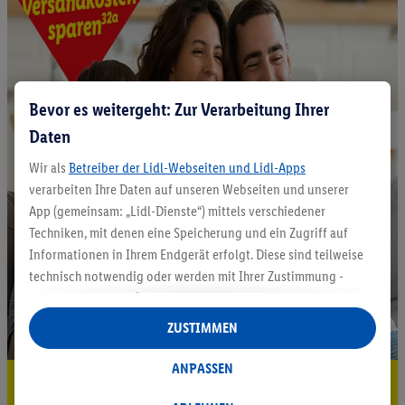
Bevor es weitergeht: Zur Verarbeitung Ihrer
Daten
Wir als
Betreiber der Lidl-Webseiten und Lidl-Apps
verarbeiten Ihre Daten auf unseren Webseiten und unserer
App (gemeinsam: „Lidl-Dienste“) mittels verschiedener
Techniken, mit denen eine Speicherung und ein Zugriff auf
Informationen in Ihrem Endgerät erfolgt. Diese sind teilweise
technisch notwendig oder werden mit Ihrer Zustimmung -
auch durch Partner (u.a.
als separat
oder gemeinsam
Verantwortliche; im Zusammenhang mit dem IAB TCF
ZUSTIMMEN
insgesamt
6
Partner) - für komfortable Einstellungen, zur
Statistik-Erstellung oder für personalisierte Werbung
ANPASSEN
5.95 € Versand sparen³²ᵃ
innerhalb und außerhalb der Lidl-Dienste verwendet.