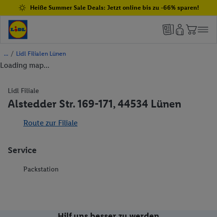
Heiße Summer Sale Deals: Jetzt online bis zu -66% sparen!
/
Lidl Filialen Lünen
Loading map...
Lidl Filiale
Alstedder Str. 169-171, 44534 Lünen
Route zur Filiale
Service
Packstation
Hilf uns besser zu werden