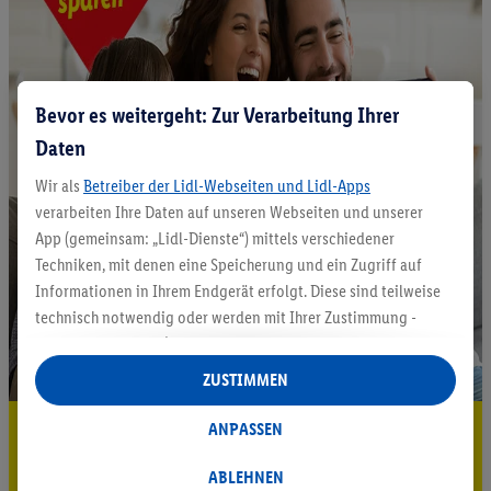
Bevor es weitergeht: Zur Verarbeitung Ihrer
Daten
Wir als
Betreiber der Lidl-Webseiten und Lidl-Apps
verarbeiten Ihre Daten auf unseren Webseiten und unserer
App (gemeinsam: „Lidl-Dienste“) mittels verschiedener
Techniken, mit denen eine Speicherung und ein Zugriff auf
Informationen in Ihrem Endgerät erfolgt. Diese sind teilweise
technisch notwendig oder werden mit Ihrer Zustimmung -
auch durch Partner (u.a.
als separat
oder gemeinsam
Verantwortliche; im Zusammenhang mit dem IAB TCF
ZUSTIMMEN
insgesamt
6
Partner) - für komfortable Einstellungen, zur
Statistik-Erstellung oder für personalisierte Werbung
5.95 € Versand sparen³²ᵃ
ANPASSEN
innerhalb und außerhalb der Lidl-Dienste verwendet.
Jetzt zum Newsletter anmelden
Datenverarbeitungen für personalisierte Werbung werden
ABLEHNEN