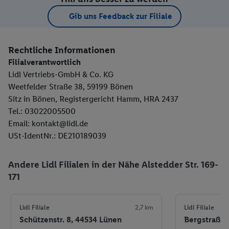
Gib uns Feedback zur Filiale
Rechtliche Informationen
Filialverantwortlich
Lidl Vertriebs-GmbH & Co. KG
Weetfelder Straße 38, 59199 Bönen
Sitz in Bönen, Registergericht Hamm, HRA 2437
Tel.: 03022005500
Email: kontakt@lidl.de
USt-IdentNr.: DE210189039
Andere Lidl Filialen in der Nähe Alstedder Str. 169-
171
Lidl Filiale
2,7 km
Lidl Filiale
Schützenstr. 8, 44534 Lünen
Bergstraße 