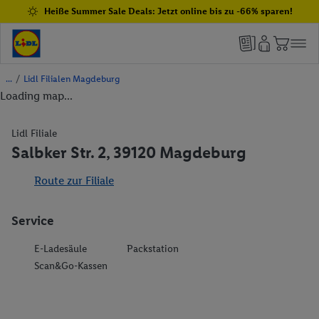
Heiße Summer Sale Deals: Jetzt online bis zu -66% sparen!
/
Lidl Filialen Magdeburg
Loading map...
Lidl Filiale
Salbker Str. 2, 39120 Magdeburg
Route zur Filiale
Service
E-Ladesäule
Packstation
Scan&Go-Kassen