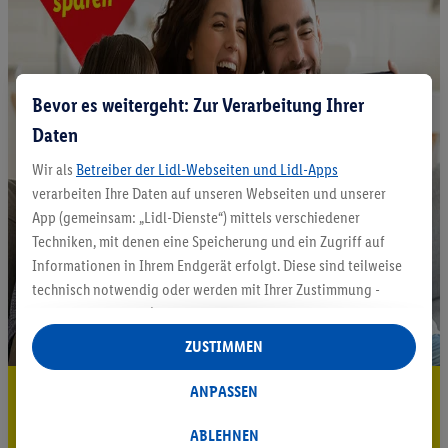
Bevor es weitergeht: Zur Verarbeitung Ihrer
Daten
Wir als
Betreiber der Lidl-Webseiten und Lidl-Apps
verarbeiten Ihre Daten auf unseren Webseiten und unserer
App (gemeinsam: „Lidl-Dienste“) mittels verschiedener
Techniken, mit denen eine Speicherung und ein Zugriff auf
Informationen in Ihrem Endgerät erfolgt. Diese sind teilweise
technisch notwendig oder werden mit Ihrer Zustimmung -
auch durch Partner (u.a.
als separat
oder gemeinsam
Verantwortliche; im Zusammenhang mit dem IAB TCF
ZUSTIMMEN
insgesamt
6
Partner) - für komfortable Einstellungen, zur
Statistik-Erstellung oder für personalisierte Werbung
5.95 € Versand sparen³²ᵃ
ANPASSEN
innerhalb und außerhalb der Lidl-Dienste verwendet.
Jetzt zum Newsletter anmelden
Datenverarbeitungen für personalisierte Werbung werden
ABLEHNEN