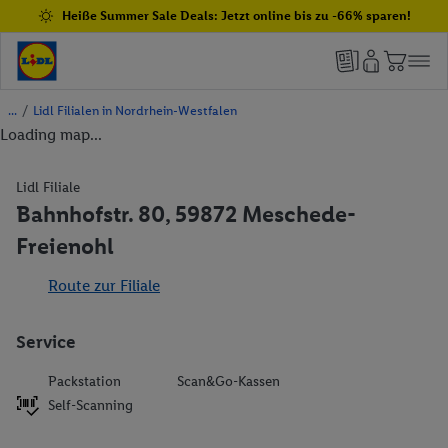
Heiße Summer Sale Deals: Jetzt online bis zu -66% sparen!
/
Lidl Filialen in Nordrhein-Westfalen
Loading map...
Lidl Filiale
Bahnhofstr. 80, 59872 Meschede-
Freienohl
Route zur Filiale
Service
Packstation
Scan&Go-Kassen
Self-Scanning