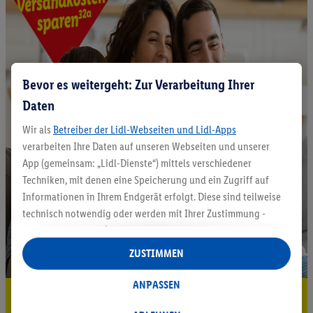
Bevor es weitergeht: Zur Verarbeitung Ihrer
Daten
Wir als
Betreiber der Lidl-Webseiten und Lidl-Apps
verarbeiten Ihre Daten auf unseren Webseiten und unserer
App (gemeinsam: „Lidl-Dienste“) mittels verschiedener
Techniken, mit denen eine Speicherung und ein Zugriff auf
Informationen in Ihrem Endgerät erfolgt. Diese sind teilweise
technisch notwendig oder werden mit Ihrer Zustimmung -
auch durch Partner (u.a.
als separat
oder gemeinsam
Verantwortliche; im Zusammenhang mit dem IAB TCF
ZUSTIMMEN
insgesamt
6
Partner) - für komfortable Einstellungen, zur
Statistik-Erstellung oder für personalisierte Werbung
ANPASSEN
5.95 € Versand sparen³²ᵃ
innerhalb und außerhalb der Lidl-Dienste verwendet.