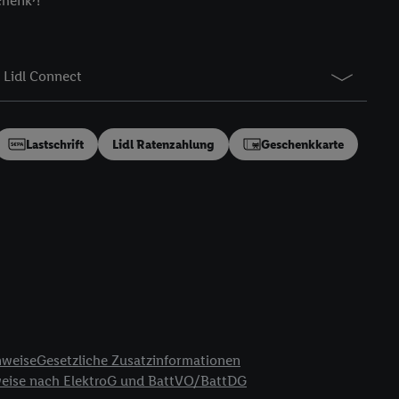
chenk⁷!
gung speziell zur
ung generell zu
en“/„Nutzung der
Lidl Connect
inwilligung (nur für
von Utiq
.
ch einen Klick auf
ndung sämtlicher
Lastschrift
Lidl Ratenzahlung
Geschenkkarte
t, Ihre Einwilligung
ngen
.
Die Impressen
as gilt auch für die
B TCF für Werbung und
reitstellung und
en Quellen,
ter Informationen,
rten Utiq-
nweise
Gesetzliche Zusatzinformationen
weise nach ElektroG und BattVO/BattDG
ichern von oder