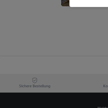
Kaufverhalten in den Li
genauen Standortdaten)
und/ oder dem Zugriff 
Segmenten). Im Zusamme
Erfolgsmessung der Wer
Sicherung und Optimie
Sofern Sie hier Ihre Zus
Plus-Konto einloggen, 
Verantwortlichkeit mit
zu erstellen (die sogen
können, um Sie in von 
Hierzu wird von uns un
Adresse in gemeinsamer 
Zudem erlauben Sie uns,
den Lidl-Diensten einzus
Sichere Bestellung
Ko
Wenn das der Fall ist, g
Kundenkonto-Referenz, 
verwenden, um Sie wied
Insbesondere können Sie