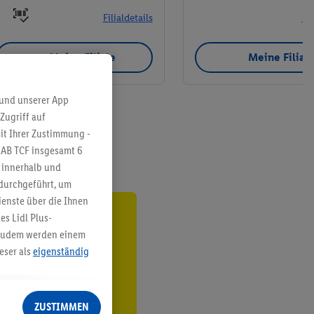
Filialdetails
Fil
Meine Filiale
Meine Filial
 und unserer App
Zugriff auf
it Ihrer Zustimmung -
IAB TCF insgesamt
6
g innerhalb und
 durchgeführt, um
enste über die Ihnen
s Lidl Plus-
ren³²ᵃ
. Zudem werden einem
eser als
eigenständig
den
eren Diensten
Lidl-Dienste, Ihr
ZUSTIMMEN