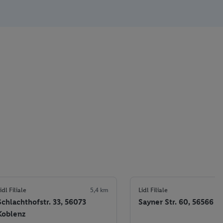
idl Filiale
5,4 km
Lidl Filiale
Schlachthofstr. 33, 56073
Sayner Str. 60, 56566 
Koblenz