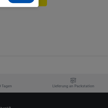
echt - sowie Ihre
ch dem Speichern von
sogenannten
 zur Leistungs-/
ur technischen
n Ihr bestehendes Lidl
n gemeinsamer
zielle Online-Kennung
Kennung verwenden
ung auszuspielen.
 umgewandelte E-Mail-
 Utiq-Technologie in
 Sie verfügbar ist.
0 Tagen
Lieferung an Packstation
dresse und einer
en diese Kennung
nsten zu erfassen.
 von Dritten betrieben