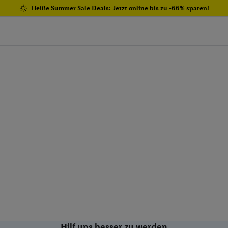
Heiße Summer Sale Deals: Jetzt online bis zu -66% sparen!
Hilf uns besser zu werden