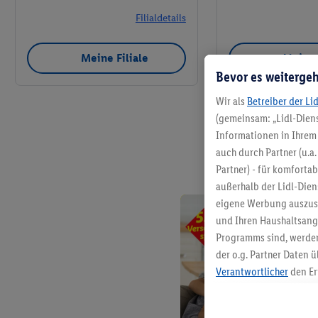
Filialdetails
Meine Filiale
Meine 
Bevor es weitergeh
Wir als
Betreiber der Li
(gemeinsam: „Lidl-Diens
Informationen in Ihrem 
auch durch Partner (u.a
Partner) - für komforta
außerhalb der Lidl-Die
eigene Werbung auszust
und Ihren Haushaltsang
Programms sind, werden
der o.g. Partner Daten ü
Verantwortlicher
den Er
Die Erstellung personal
angereicherten Profilen