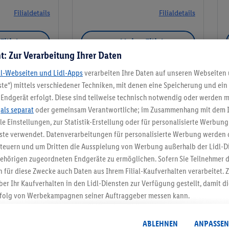
Filialdetails
Filialdetails
Filiale
Meine Filiale
t: Zur Verarbeitung Ihrer Daten
dl-Webseiten und Lidl-Apps
verarbeiten Ihre Daten auf unseren Webseiten
te“) mittels verschiedener Techniken, mit denen eine Speicherung und ein 
Endgerät erfolgt. Diese sind teilweise technisch notwendig oder werden m
Meine Filiale
.
als separat
oder gemeinsam Verantwortliche; im Zusammenhang mit dem 
ble Einstellungen, zur Statistik-Erstellung oder für personalisierte Werbun
nste verwendet. Datenverarbeitungen für personalisierte Werbung werden
euern und um Dritten die Ausspielung von Werbung außerhalb der Lidl-Di
ehörigen zugeordneten Endgeräte zu ermöglichen. Sofern Sie Teilnehmer de
5.95 € Versand spa
 für diese Zwecke auch Daten aus Ihrem Filial-Kaufverhalten verarbeitet
ber Ihr Kaufverhalten in den Lidl-Diensten zur Verfügung gestellt, damit di
Jetzt zum Newsletter anmel
folg von Werbekampagnen seiner Auftraggeber messen kann.
isierter Werbung basiert auf der Generierung von auch mit Daten von and
Gutschein sichern!
. Dies umfasst die Zusammenführung von Daten (z.B. über Ihre Nutzung der 
ABLEHNEN
ANPASSEN