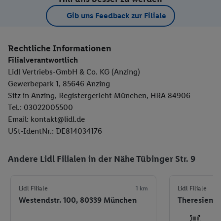
Gib uns Feedback zur Filiale
Rechtliche Informationen
Filialverantwortlich
Lidl Vertriebs-GmbH & Co. KG (Anzing)
Gewerbepark 1, 85646 Anzing
Sitz in Anzing, Registergericht München, HRA 84906
Tel.: 03022005500
Email: kontakt@lidl.de
USt-IdentNr.: DE814034176
Andere Lidl Filialen in der Nähe Tübinger Str. 9
Lidl Filiale
1 km
Lidl Filiale
Westendstr. 100, 80339 München
Theresienh