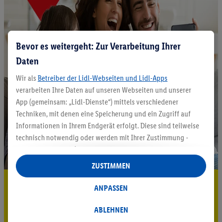
Bevor es weitergeht: Zur Verarbeitung Ihrer
Daten
Wir als
Betreiber der Lidl-Webseiten und Lidl-Apps
verarbeiten Ihre Daten auf unseren Webseiten und unserer
App (gemeinsam: „Lidl-Dienste“) mittels verschiedener
Techniken, mit denen eine Speicherung und ein Zugriff auf
Informationen in Ihrem Endgerät erfolgt. Diese sind teilweise
technisch notwendig oder werden mit Ihrer Zustimmung -
auch durch Partner (u.a.
als separat
oder gemeinsam
Verantwortliche; im Zusammenhang mit dem IAB TCF
ZUSTIMMEN
insgesamt
6
Partner) - für komfortable Einstellungen, zur
5.95 € Versand sparen³²ᵃ
Statistik-Erstellung oder für personalisierte Werbung
ANPASSEN
innerhalb und außerhalb der Lidl-Dienste verwendet.
Jetzt zum Newsletter anmelden
Datenverarbeitungen für personalisierte Werbung werden
ABLEHNEN
durchgeführt, um eigene Werbung auszusteuern und um