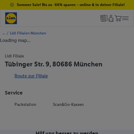
Summer Sale! Bis zu -66% sparen – online & in deiner Filiale!
/
Lidl Filialen München
Loading map...
Lidl Filiale
Tübinger Str. 9, 80686 München
Route zur Filiale
Service
Packstation
Scan&Go-Kassen
Hilf uns besser zu werden