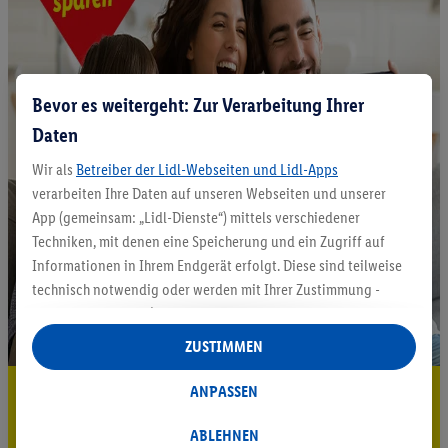
Bevor es weitergeht: Zur Verarbeitung Ihrer
Daten
Wir als
Betreiber der Lidl-Webseiten und Lidl-Apps
verarbeiten Ihre Daten auf unseren Webseiten und unserer
App (gemeinsam: „Lidl-Dienste“) mittels verschiedener
Techniken, mit denen eine Speicherung und ein Zugriff auf
Informationen in Ihrem Endgerät erfolgt. Diese sind teilweise
technisch notwendig oder werden mit Ihrer Zustimmung -
auch durch Partner (u.a.
als separat
oder gemeinsam
Verantwortliche; im Zusammenhang mit dem IAB TCF
ZUSTIMMEN
insgesamt
6
Partner) - für komfortable Einstellungen, zur
Statistik-Erstellung oder für personalisierte Werbung
5.95 € Versand sparen³²ᵃ
ANPASSEN
innerhalb und außerhalb der Lidl-Dienste verwendet.
Jetzt zum Newsletter anmelden
Datenverarbeitungen für personalisierte Werbung werden
ABLEHNEN