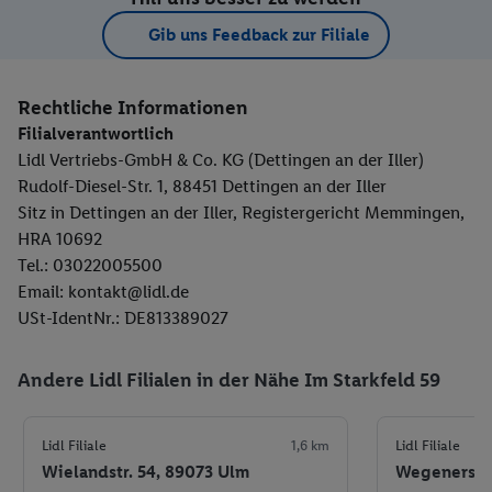
Gib uns Feedback zur Filiale
Rechtliche Informationen
Filialverantwortlich
Lidl Vertriebs-GmbH & Co. KG (Dettingen an der Iller)
Rudolf-Diesel-Str. 1, 88451 Dettingen an der Iller
Sitz in Dettingen an der Iller, Registergericht Memmingen,
HRA 10692
Tel.: 03022005500
Email: kontakt@lidl.de
USt-IdentNr.: DE813389027
Andere Lidl Filialen in der Nähe Im Starkfeld 59
Lidl Filiale
1,6 km
Lidl Filiale
Wielandstr. 54, 89073 Ulm
Wegenerstr.