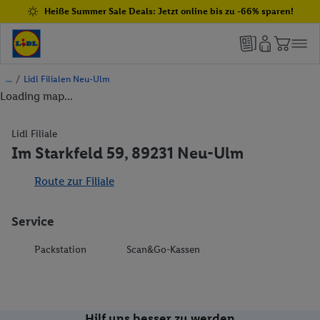
Heiße Summer Sale Deals: Jetzt online bis zu -66% sparen!
/
Lidl Filialen Neu-Ulm
Loading map...
Lidl Filiale
Im Starkfeld 59, 89231 Neu-Ulm
Route zur Filiale
Service
Packstation
Scan&Go-Kassen
Hilf uns besser zu werden