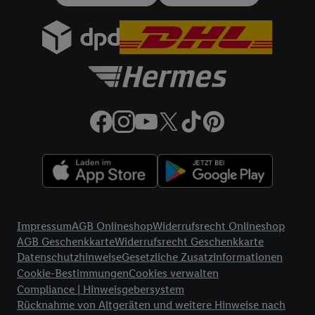
gemeinsamer Verantwortlichkeit verarbeitet.
Zudem erlauben Sie uns, der Utiq SA/NV („Utiq“) und
Ihrem
Telekommunikationsnetzbetreiber
, die Utiq-Technologie
in den Lidl-Diensten einzusetzen. Utiq prüft zunächst anhand
Ihrer IP-Adresse, ob die Technologie für Sie verfügbar ist.
Wenn das der Fall ist, gibt Utiq Ihre IP-Adresse an Ihren
Netzbetreiber weiter, der anhand der IP-Adresse und einer
Kundenkonto-Referenz, wie z.B. Ihrer Mobilfunknummer, eine
Kennung für Utiq erstellt. Wir werden diese Kennung
verwenden, um Sie wiederzuerkennen und Erkenntnisse über
Ihr Nutzungsverhalten in den Lidl-Diensten zu erfassen.
Insbesondere können Sie mittels dieser Technologie auch auf
Rechtliche Informationen
Diensten wiedererkannt werden, die von Dritten betrieben
Impressum
AGB Onlineshop
Widerrufsrecht Onlineshop
werden, damit wir Ihnen dort personalisierte Werbung
AGB Geschenkkarte
Widerrufsrecht Geschenkkarte
ausspielen können. Sie können Ihre Einwilligung speziell zur
Datenschutzhinweise
Gesetzliche Zusatzinformationen
Nutzung der Utiq-Technologie - zusätzlich zur weiter unten
Cookie-Bestimmungen
Cookies verwalten
erläuterten Möglichkeit, Ihre Einwilligung generell zu
Compliance | Hinweisgebersystem
widerrufen - jederzeit auch über
das Datenschutzportal von
Rücknahme von Altgeräten und weitere Hinweise nach