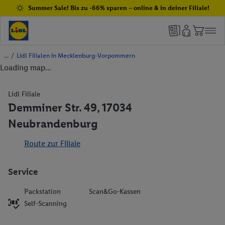
Summer Sale! Bis zu -66% sparen – online & in deiner Filiale!
/
Lidl Filialen in Mecklenburg-Vorpommern
Loading map...
Lidl Filiale
Demminer Str. 49, 17034
Neubrandenburg
Route zur Filiale
Service
Packstation
Scan&Go-Kassen
Self-Scanning