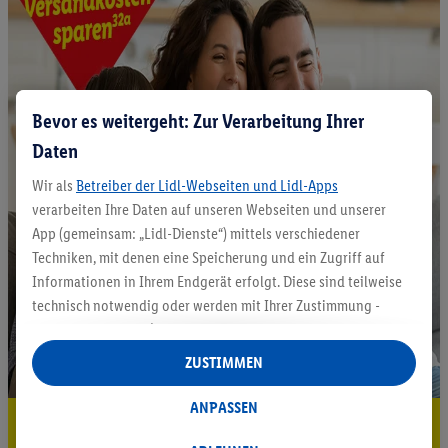
Bevor es weitergeht: Zur Verarbeitung Ihrer
Daten
Wir als
Betreiber der Lidl-Webseiten und Lidl-Apps
verarbeiten Ihre Daten auf unseren Webseiten und unserer
App (gemeinsam: „Lidl-Dienste“) mittels verschiedener
Techniken, mit denen eine Speicherung und ein Zugriff auf
Informationen in Ihrem Endgerät erfolgt. Diese sind teilweise
technisch notwendig oder werden mit Ihrer Zustimmung -
auch durch Partner (u.a.
als separat
oder gemeinsam
Verantwortliche; im Zusammenhang mit dem IAB TCF
ZUSTIMMEN
insgesamt
6
Partner) - für komfortable Einstellungen, zur
Statistik-Erstellung oder für personalisierte Werbung
ANPASSEN
5.95 € Versand sparen³²ᵃ
innerhalb und außerhalb der Lidl-Dienste verwendet.