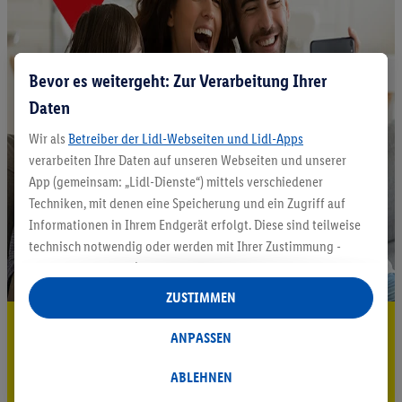
Bevor es weitergeht: Zur Verarbeitung Ihrer
Daten
Wir als
Betreiber der Lidl-Webseiten und Lidl-Apps
verarbeiten Ihre Daten auf unseren Webseiten und unserer
App (gemeinsam: „Lidl-Dienste“) mittels verschiedener
Techniken, mit denen eine Speicherung und ein Zugriff auf
Informationen in Ihrem Endgerät erfolgt. Diese sind teilweise
technisch notwendig oder werden mit Ihrer Zustimmung -
auch durch Partner (u.a.
als separat
oder gemeinsam
Verantwortliche; im Zusammenhang mit dem IAB TCF
ZUSTIMMEN
insgesamt
6
Partner) - für komfortable Einstellungen, zur
5.95 € Versand sparen³²ᵃ
Statistik-Erstellung oder für personalisierte Werbung
ANPASSEN
innerhalb und außerhalb der Lidl-Dienste verwendet.
Jetzt zum Newsletter anmelden
Datenverarbeitungen für personalisierte Werbung werden
ABLEHNEN
durchgeführt, um eigene Werbung auszusteuern und um
Gutschein sichern!