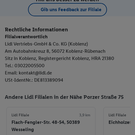
Gib uns Feedback zur Filiale
Rechtliche Informationen
Filialverantwortlich
Lidl Vertriebs-GmbH & Co. KG (Koblenz)
Am Autobahnkreuz 8, 56072 Koblenz-Rübenach
Sitz in Koblenz, Registergericht Koblenz, HRA 21380
Tel.: 03022005500
Email: kontakt@lidl.de
USt-IdentNr.: DE813389094
Andere Lidl Filialen in der Nähe Porzer Straße 75
Lidl Filiale
3,9 km
Lidl Filiale
Flach-Fengler-Str. 48-54, 50389
Eichholzer 
Wesseling