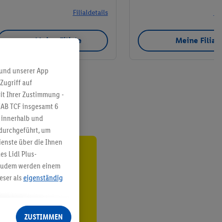
Filialdetails
Fil
Meine Filiale
Meine Filial
 und unserer App
Zugriff auf
it Ihrer Zustimmung -
IAB TCF insgesamt
6
g innerhalb und
 durchgeführt, um
enste über die Ihnen
s Lidl Plus-
ren³²ᵃ
. Zudem werden einem
eser als
eigenständig
den
eren Diensten
Lidl-Dienste, Ihr
ZUSTIMMEN