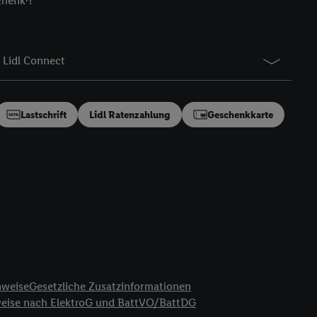
chenk⁷!
gung speziell zur
ung generell zu
en“/„Nutzung der
Lidl Connect
inwilligung (nur für
von Utiq
.
ch einen Klick auf
ndung sämtlicher
Lastschrift
Lidl Ratenzahlung
Geschenkkarte
t, Ihre Einwilligung
ngen
.
Die Impressen
as gilt auch für die
B TCF für Werbung und
reitstellung und
en Quellen,
ter Informationen,
rten Utiq-
nweise
Gesetzliche Zusatzinformationen
weise nach ElektroG und BattVO/BattDG
ichern von oder