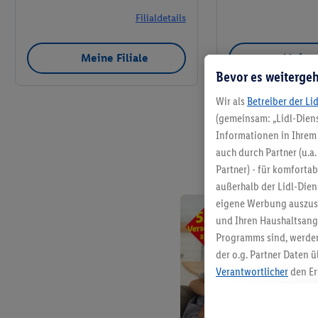
Filialdetails
Meine Filiale
Meine 
Bevor es weitergeh
Wir als
Betreiber der Li
(gemeinsam: „Lidl-Diens
Informationen in Ihrem 
auch durch Partner (u.a
Partner) - für komforta
außerhalb der Lidl-Die
eigene Werbung auszust
und Ihren Haushaltsang
Programms sind, werden
der o.g. Partner Daten ü
Verantwortlicher
den Er
Die Erstellung personal
angereicherten Profilen