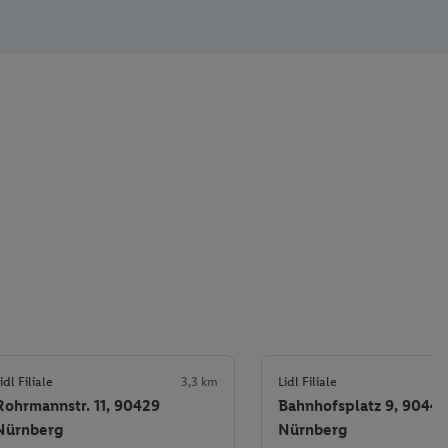
idl Filiale
3,3 km
Lidl Filiale
Rohrmannstr. 11, 90429
Bahnhofsplatz 9, 90443
Nürnberg
Nürnberg