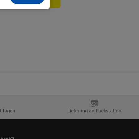
echt - sowie Ihre
ch dem Speichern von
sogenannten
 zur Leistungs-/
ur technischen
n Ihr bestehendes Lidl
n gemeinsamer
zielle Online-Kennung
Kennung verwenden
ung auszuspielen.
 umgewandelte E-Mail-
 Utiq-Technologie in
 Sie verfügbar ist.
0 Tagen
Lieferung an Packstation
dresse und einer
en diese Kennung
nsten zu erfassen.
 von Dritten betrieben