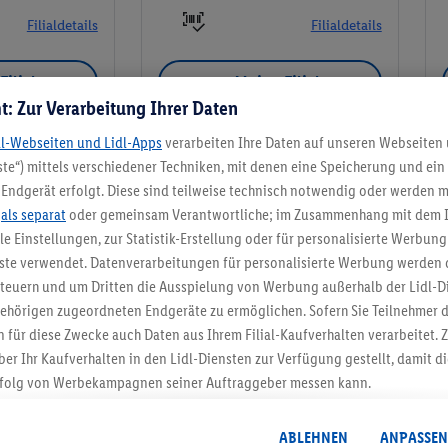
Filialdetails
Filialdetails
Filiale
Meine Filiale
t: Zur Verarbeitung Ihrer Daten
dl-Webseiten und Lidl-Apps
verarbeiten Ihre Daten auf unseren Webseiten
te“) mittels verschiedener Techniken, mit denen eine Speicherung und ein 
Endgerät erfolgt. Diese sind teilweise technisch notwendig oder werden m
Meine Filiale
.
als separat
oder gemeinsam Verantwortliche; im Zusammenhang mit dem 
ble Einstellungen, zur Statistik-Erstellung oder für personalisierte Werbun
nste verwendet. Datenverarbeitungen für personalisierte Werbung werden
euern und um Dritten die Ausspielung von Werbung außerhalb der Lidl-Di
ehörigen zugeordneten Endgeräte zu ermöglichen. Sofern Sie Teilnehmer de
5.95 € Versand spa
 für diese Zwecke auch Daten aus Ihrem Filial-Kaufverhalten verarbeitet
ber Ihr Kaufverhalten in den Lidl-Diensten zur Verfügung gestellt, damit di
Jetzt zum Newsletter anmel
folg von Werbekampagnen seiner Auftraggeber messen kann.
isierter Werbung basiert auf der Generierung von auch mit Daten von and
Gutschein sichern!
. Dies umfasst die Zusammenführung von Daten (z.B. über Ihre Nutzung der 
ABLEHNEN
ANPASSEN