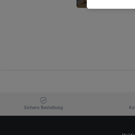
Kaufverhalten in den Li
genauen Standortdaten)
und/ oder dem Zugriff 
Segmenten). Im Zusamme
Erfolgsmessung der Wer
Sicherung und Optimie
Sofern Sie hier Ihre Zus
Plus-Konto einloggen, 
Verantwortlichkeit mit
zu erstellen (die sogen
können, um Sie in von 
Hierzu wird von uns un
Adresse in gemeinsamer 
Zudem erlauben Sie uns,
den Lidl-Diensten einzus
Sichere Bestellung
Ko
Wenn das der Fall ist, g
Kundenkonto-Referenz, 
verwenden, um Sie wied
Insbesondere können Sie