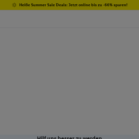
Heiße Summer Sale Deals: Jetzt online bis zu -66% sparen!
Hilf uns besser zu werden